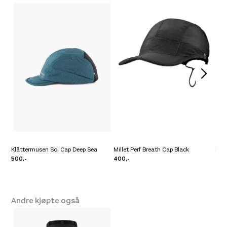
Klättermusen Sol Cap Deep Sea
Millet Perf Breath Cap Black
Mill
500,-
400,-
400
Andre kjøpte også