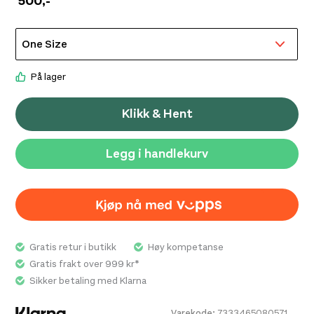
500
,-
et tydelig uttrykk.
På lager
Klikk & Hent
Legg i handlekurv
Gratis retur i butikk
Høy kompetanse
Gratis frakt over 999 kr*
Sikker betaling med Klarna
Varekode:
7333465080571