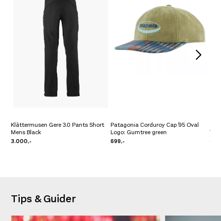
Klättermusen Gere 3.0 Pants Short
Patagonia Corduroy Cap ´95 Oval
Mens Black
Logo: Gumtree green
VJ 
3.000,-
699,-
2.40
Tips & Guider