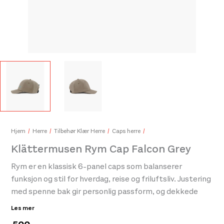
Klättermusen Root Glacier Ss Tee Mens Snow
Klä
600,-
600
Hjem
Herre
Tilbehør Klær Herre
Caps herre
Klättermusen Rym Cap Falcon Grey
Rym er en klassisk 6-panel caps som balanserer
funksjon og stil for hverdag, reise og friluftsliv. Justering
med spenne bak gir personlig passform, og dekkede
innersømmer sørger for behagelig komfort. Den
Les mer
broderte Klättermusen-logoen og merkedetaljene gir