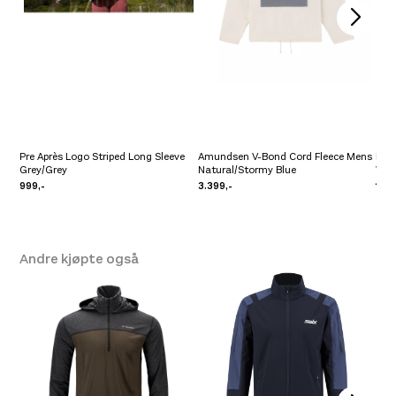
Pre Après Logo Striped Long Sleeve
Amundsen V-Bond Cord Fleece Mens
Pre 
Grey/Grey
Natural/Stormy Blue
Whi
999,-
3.399,-
1.19
Andre kjøpte også