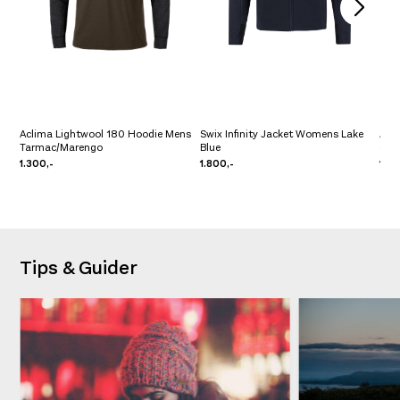
Aclima Lightwool 180 Hoodie Mens
Swix Infinity Jacket Womens Lake
Amu
Tarmac/Marengo
Blue
Gre
1.300,-
1.800,-
1.99
Tips & Guider