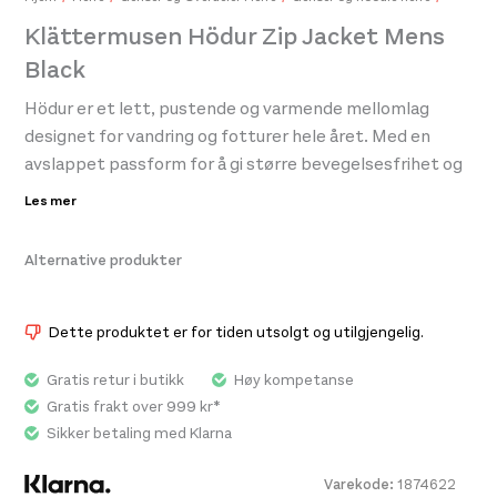
Klättermusen Hödur Zip Jacket Mens
Black
Hödur er et lett, pustende og varmende mellomlag
designet for vandring og fotturer hele året. Med en
avslappet passform for å gi større bevegelsesfrihet og
ventilasjon under lengre eventyr.
Les mer
Hettejakken Hödur er konstruert av fire elementer.
Alternative produkter
Vannavstøtende polyester for beskyttelse, polyamid
for stretch, ull for varme og elastan for fleksibilitet. Alt i
mykt børstet singel jersey inntil huden og en tykk,
Dette produktet er for tiden utsolgt og utilgjengelig.
strikket struktur på utsiden, noe som gir den perfekte
Gratis retur i butikk
Høy kompetanse
kombinasjonen av pusteevne, varme og slitestyrke. Den
Gratis frakt over 999 kr*
har en skrå glidelås foran for å unngå slitasje på haken,
Sikker betaling med Klarna
en tettsittende hette som passer under en skalljakke
med hette samt to håndlommer med ullfôring for
Varekode:
1874622