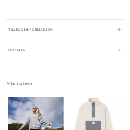
ekstra komfort.
Sømløse skuldre for komfortabel
ryggsekkbruk uten gnag
Skråstilt, toveis glidelås foran
TILLEGGSINFORMASJON
Gnagefri hakebeskyttelse
Vekt
To håndlommer med glidelås og ullfôring
0,000 kg
OMTALER
Tettsittende hette
0,000 × 0,000 × 0,000
Dimensjoner
Lavprofilsømmer for mindre slitasje og gnag
cm
Nakkehempe på utsiden for enkel tørking
Størrelse
One Size
,
M
,
L
,
XL
Alternativer