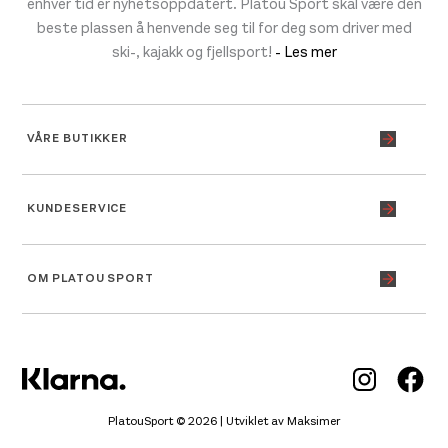
enhver tid er nyhetsoppdatert. Platou Sport skal være den
beste plassen å henvende seg til for deg som driver med
ski-, kajakk og fjellsport!
- Les mer
VÅRE BUTIKKER
KUNDESERVICE
OM PLATOU SPORT
Inst
Fa
PlatouSport © 2026 | Utviklet av
Maksimer