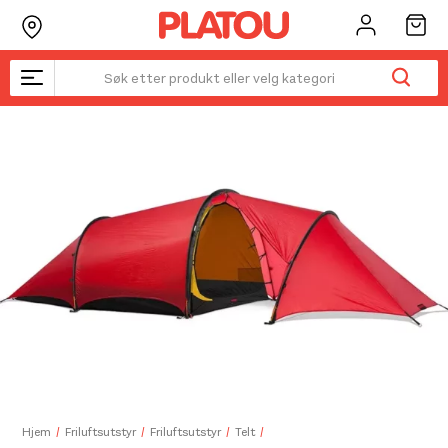
Hopp
rett
til
innholdet
Kanskje liker du også...
☓
Hjem
Friluftsutstyr
Friluftsutstyr
Telt