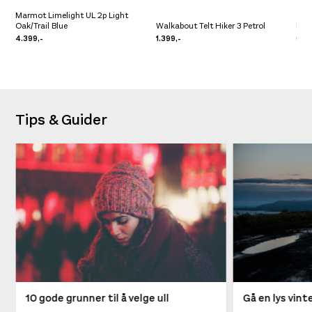
Marmot Limelight UL 2p Light
Oak/Trail Blue
Walkabout Telt Hiker 3 Petrol
MSR 
4.399,-
1.399,-
6.4
Tips & Guider
10 gode grunner til å velge ull
Gå en lys vin