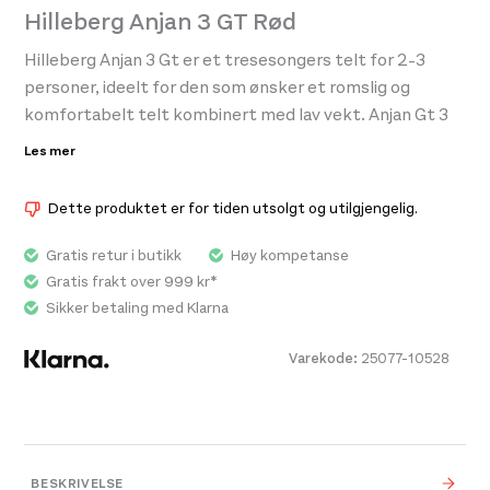
Hilleberg Anjan 3 GT Rød
Hilleberg Anjan 3 Gt er et tresesongers telt for 2-3
personer, ideelt for den som ønsker et romslig og
komfortabelt telt kombinert med lav vekt. Anjan Gt 3
Ga Seam Grip + Silicone Tent Sealant 28g
Hill
er et overraskende lett, men romslig soloalternativ for
198,-
440
Les mer
den som prioriterer romslighet aller høyest.
Dette produktet er for tiden utsolgt og utilgjengelig.
Anjan passer perfekt for fotturer, sykkel- og padleturer
under varmere årstider og snøfrie forhold. Takket være
Gratis retur i butikk
Høy kompetanse
gode ventilasjonsegenskaper og smarte løsninger er
Gratis frakt over 999 kr*
Anjan perfekt for varme sommerdager.
Sikker betaling med Klarna
Varekode:
25077-10528
BESKRIVELSE