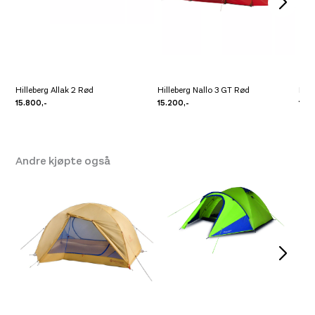
Sesong: 3-sesongs
Kapasitet: 2-3 personer
Ytterduk: Kerlon 1000
Teltstenger: 9mm, 1 x 328, 2 x 285cm
Hilleberg Allak 2 Rød
Hilleberg Nallo 3 GT Rød
Hill
Teltplugger: 16 Y-Peg UL
15.800,-
15.200,-
12.8
Vekt: 2300g
Andre kjøpte også