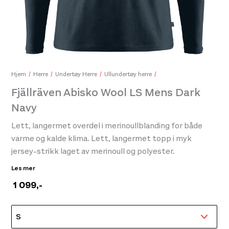
Devold Nansen Wool Sock Olive
Bla
299,-
329
Hjem
Herre
Undertøy Herre
Ullundertøy herre
Fjällräven Abisko Wool LS Mens Dark
Navy
Lett, langermet overdel i merinoullblanding for både
varme og kalde klima. Lett, langermet topp i myk
jersey-strikk laget av merinoull og polyester.
Kombinerer de temperatur-regulerende egenskapene
Les mer
til ullfibre og slitestyrken og de
1 099
,-
fuktighetstransporterende egenskapene til syntetiske
fibre. Et perfekt innerlag i både varme og kalde klima, og
ekstra nyttig på flerdagsreiser siden ull motvirker vond
lukt naturlig.