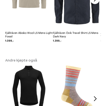
Fjällräven Abisko Wool LS Mens Light
Fjällräven Övik Travel Shirt LS Mens
Arc
Fossil
Dark Navy
Vita
1.099,-
1.399,-
899
Andre kjøpte også