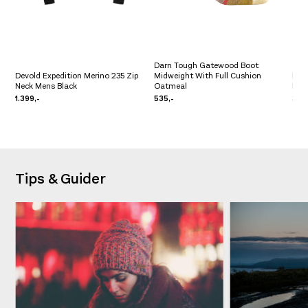
Darn Tough Gatewood Boot
Devold Expedition Merino 235 Zip
Midweight With Full Cushion
Fjä
Neck Mens Black
Oatmeal
Bro
1.399,-
535,-
3.19
Tips & Guider