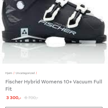
Poc Skull X Red
Poc
1.899,-
899,-
1.20
Hjem
Uncategorized
Fischer Hybrid Womens 10+ Vacuum Full
Fit
3 300
,-
6 700
,-
Opprinnelig
Nåværende
pris
pris