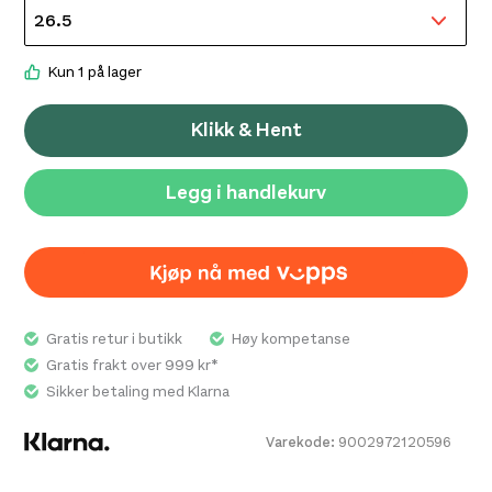
var:
er:
kr 6
kr 3
Kun 1 på lager
700,-.
300,-.
Klikk & Hent
Legg i handlekurv
Gratis retur i butikk
Høy kompetanse
Gratis frakt over 999 kr*
Sikker betaling med Klarna
Varekode:
9002972120596