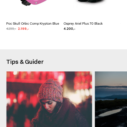
Poc Skull Orbic Comp Krypton Blue
Osprey Ariel Plus 70 Black
Ospr
4.299,-
2.199,-
4.200,-
4.3
Tips & Guider