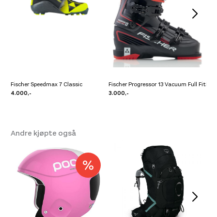
Fischer Speedmax 7 Classic
Fischer Progressor 13 Vacuum Full Fit
Fisc
4.000,-
3.000,-
4.6
Andre kjøpte også