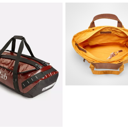
ter 600D/1680D/TPE 500D, Lining – Polyester 300D. Size: H48x
ersikt over sin pakking
g hjul
er kan festes på med hjelp av Hook-up systemet
åndtak