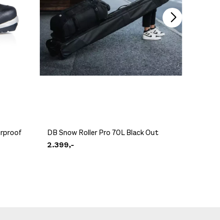
erproof
DB Snow Roller Pro 70L Black Out
DB Hugg
2.399,-
3.499,