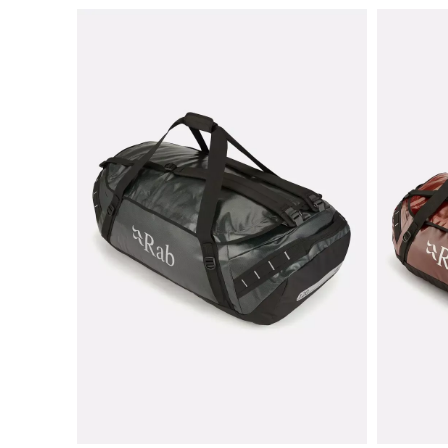
Fabric: Shell – Polyes
Enormt stor trillebag
Lett å pakke og få ov
Lav vekt 4,5kg
Slitesterke håndtak o
Base og Hugger sekk
Lett å håndtere, 4 h