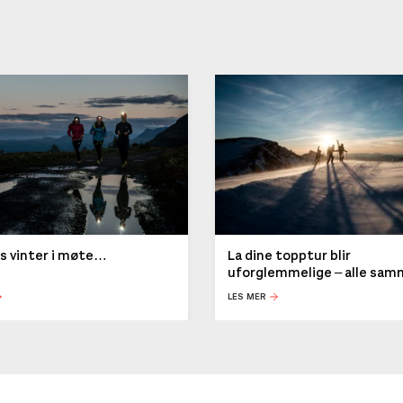
ys vinter i møte…
La dine topptur blir
uforglemmelige – alle sa
LES MER