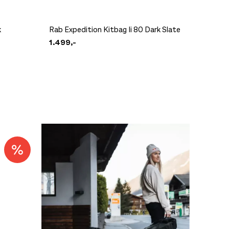
k
Rab Expedition Kitbag Ii 80 Dark Slate
Rab Exp
1.499,-
1.499,