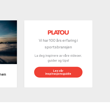
Vi har 100 års erfaring i
sportsbransjen
La deg inspirere av våre videoer,
guider og tips!
10 g
Les vår
inspirasjonsguide
mmen
LES 