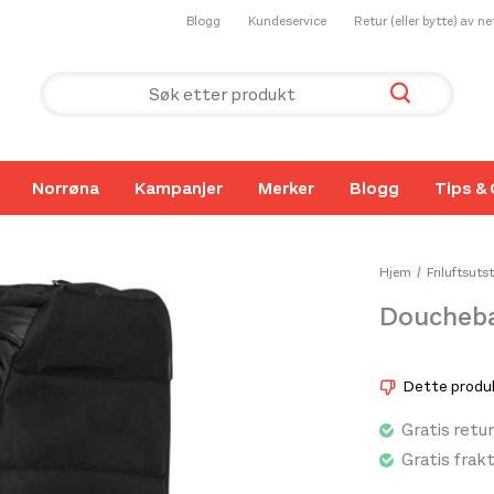
Blogg
Kundeservice
Retur (eller bytte) av n
Norrøna
Kampanjer
Merker
Blogg
Tips & 
Hjem
Friluftsutst
Doucheb
Dette produkt
Gratis retur
Gratis frak