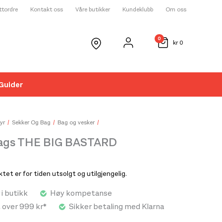
ettordre
Kontakt oss
Våre butikker
Kundeklubb
Om oss
0
kr
0
Guider
☓
yr
Sekker Og Bag
Bag og vesker
ags THE BIG BASTARD
et er for tiden utsolgt og utilgjengelig.
 i butikk
Høy kompetanse
t over 999 kr*
Sikker betaling med Klarna