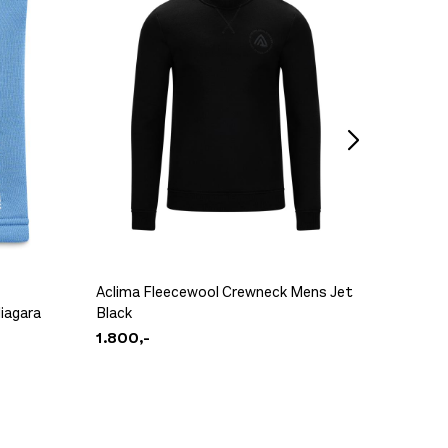
Aclima Fleecewool Crewneck Mens Jet
Aclima
iagara
Black
Midnigh
1.800,-
1.100,-