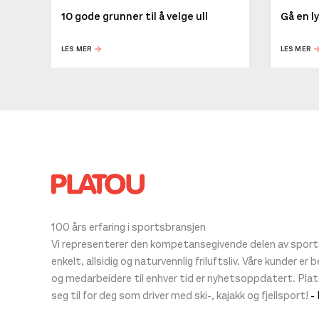
10 gode grunner til å velge ull
Gå en l
LES MER
LES MER
100 års erfaring i sportsbransjen
Vi representerer den kompetansegivende delen av sportsb
enkelt, allsidig og naturvennlig friluftsliv. Våre kunder er
og medarbeidere til enhver tid er nyhetsoppdatert. Pla
seg til for deg som driver med ski-, kajakk og fjellsport!
-