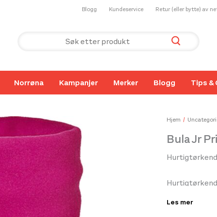
Blogg
Kundeservice
Retur (eller bytte) av n
Norrøna
Kampanjer
Merker
Blogg
Tips & 
Hjem
Uncategori
Bula Jr P
Hurtigtørkende
Hurtigtørkende
vannavstøtende
Les mer
fukttransporte