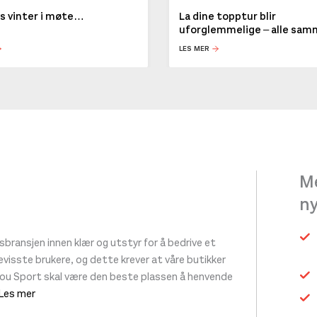
ys vinter i møte…
La dine topptur blir
uforglemmelige – alle sa
LES MER
Me
n
ransjen innen klær og utstyr for å bedrive et
 bevisste brukere, og dette krever at våre butikker
tou Sport skal være den beste plassen å henvende
 Les mer