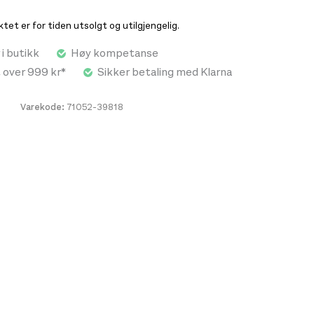
ger.
et er for tiden utsolgt og utilgjengelig.
aloft® fleece
 i butikk
Høy kompetanse
ttransporterende
t over 999 kr*
Sikker betaling med Klarna
tigtørkende
Varekode:
71052-39818