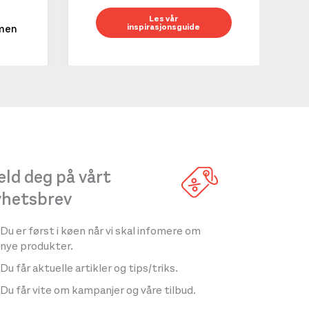
10 g
Les vår
inspirasjonsguide
mmen
LES 
ld deg på vårt
yhetsbrev
Du er først i køen når vi skal infomere om
nye produkter.
Du får aktuelle artikler og tips/triks.
Du får vite om kampanjer og våre tilbud.