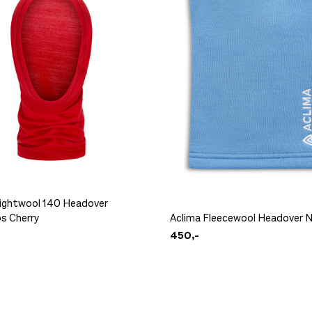
Lightwool 140 Headover
s Cherry
Aclima Fleecewool Headover N
450,-