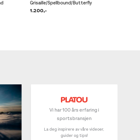
nd
Grisaille/Spellbound/Butterfly
Scarpa 
1.200,-
2.499,
Vi har 100 års erfaring i
sportsbransjen
La deg inspirere av våre videoer,
guider og tips!