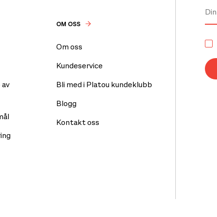
OM OSS
Om oss
Kundeservice
 av
Bli med i Platou kundeklubb
Blogg
mål
Kontakt oss
ing