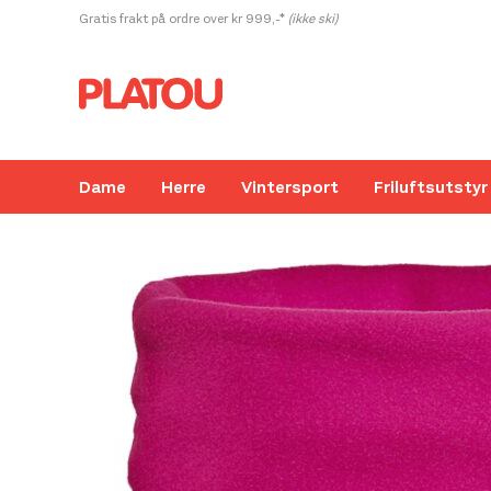
Hopp
Gratis frakt på ordre over kr 999,-*
(ikke ski)
rett
til
innholdet
Dame
Herre
Vintersport
Friluftsutstyr
Kanskje liker du også...