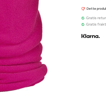
kalde vinterda
Dette produkt
Prim
Gratis retur
Fuk
Gratis frak
Hur