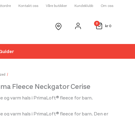
ettordre
Kontakt oss
Våre butikker
Kundeklubb
Om oss
0
kr
0
Guider
☓
zed
rima Fleece Neckgator Cerise
 og varm hals i PrimaLoft® fleece for barn.
 og varm hals i PrimaLoft® fleece for barn. Den er
 og har god stretch, lav fuktabsorbering, er
rende og har god pusteevne. Super treningshals til