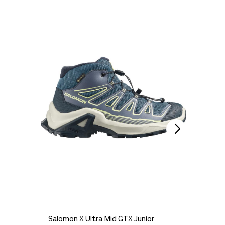
Darn To
269,-
Salomon X Ultra Mid GTX Junior