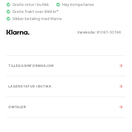
Gratis retur i butikk
Høy kompetanse
Gratis frakt over 999 kr*
Sikker betaling med Klarna
Varekode:
81087-30746
TILLEGGSINFORMASJON
Vekt
0,000 kg
LAGERSTATUS I BUTIKK
0,000 × 0,000 × 0,000
Dimensjoner
cm
OMTALER
Platou Madla
Ikke på lager
Størrelse
Se butikkinformasjon
One Size
Leverandør
Beal