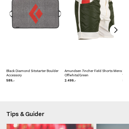
Black Diamond Sitstarter Boulder
Amundsen 7incher Field Shorts Mens
Nor
Accessory
Offwhite/Green
W's
589,-
2.499,-
899
Tips & Guider