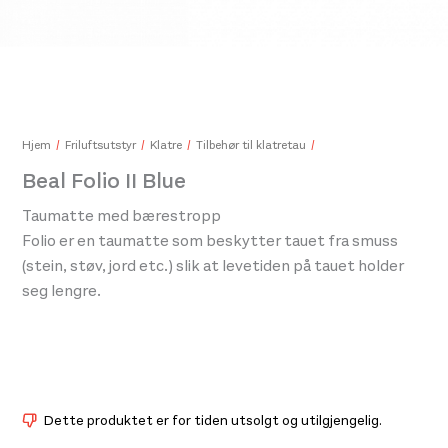
Y&Y
99,-
Salomon Sense Aero Singlet Gfx Mens Icicle / Neon Fl
750,-
450,-
Hjem
Friluftsutstyr
Klatre
Tilbehør til klatretau
Beal Folio II Blue
Taumatte med bærestropp
Folio er en taumatte som beskytter tauet fra smuss
(stein, støv, jord etc.) slik at levetiden på tauet holder
seg lengre.
Dette produktet er for tiden utsolgt og utilgjengelig.