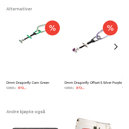
Platou Molde
Ikke på lager
Alternativer
Farge
Blue
Se butikkinformasjon
Mam
Dmm Dragonfly Cam Green
Dmm Dragonfly Offset 5 Silver Purple
Car
1.389,-
972,-
1.389,-
972,-
199,
Andre kjøpte også