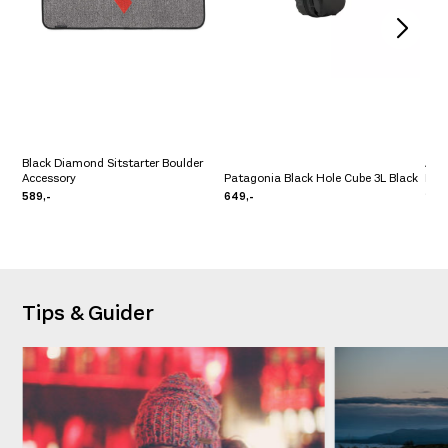
Black Diamond Sitstarter Boulder
Amu
Accessory
Patagonia Black Hole Cube 3L Black
Dye
589,-
649,-
2.39
Tips & Guider