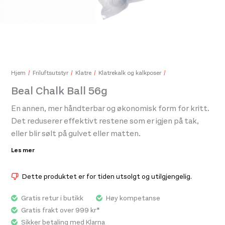
Opinel N°08 Mushroom Knife
Exp
379,-
270
Hjem
Friluftsutstyr
Klatre
Klatrekalk og kalkposer
Beal Chalk Ball 56g
En annen, mer håndterbar og økonomisk form for kritt.
Det reduserer effektivt restene som er igjen på tak,
eller blir sølt på gulvet eller matten.
Les mer
Mer miljøvennlig: designet reduserer usunn
støvinnånding.
Dette produktet er for tiden utsolgt og utilgjengelig.
Gratis retur i butikk
Høy kompetanse
Gratis frakt over 999 kr*
Sikker betaling med Klarna