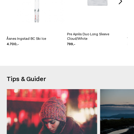
Pre Après Duo Long Sleeve
Sal
Åsnes Ingstad BC Ski Ice
Cloud/White
Whi
4.700,-
799,-
3.3
Tips & Guider