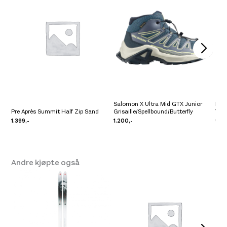
Salomon X Ultra Mid GTX Junior
Pre 
Pre Après Summit Half Zip Sand
Grisaille/Spellbound/Butterfly
Yel
1.399,-
1.200,-
999
Andre kjøpte også