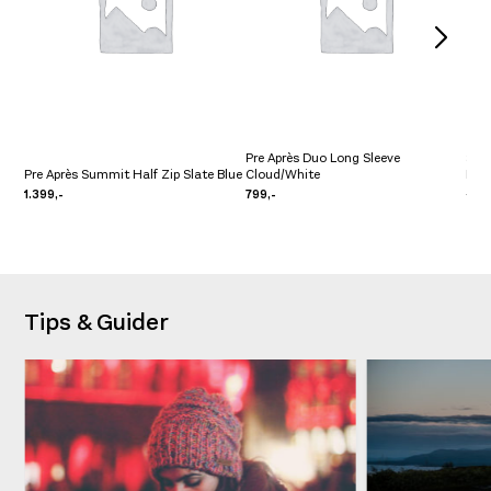
Pre Après Duo Long Sleeve
Sco
Pre Après Summit Half Zip Slate Blue
Cloud/White
Blu
1.399,-
799,-
6.49
Tips & Guider