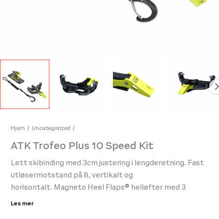
Silva Trail Runner Free 2 Hybrid Black
ATK
999,-
899
Hjem
Uncategorized
ATK Trofeo Plus 10 Speed Kit
Lett skibinding med 3cm justering i lengderetning. Fast
utløsermotstand på 8, vertikalt og
horisontalt. Magneto Heel Flaps® helløfter med 3
nivåer, 0°, 37° og 45°
Les mer