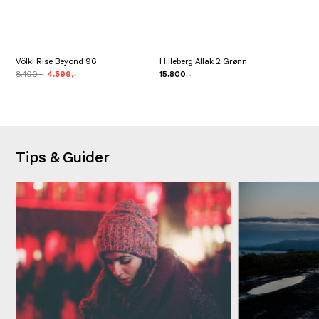
Völkl Rise Beyond 96
Hilleberg Allak 2 Grønn
MSR
8.400,-
4.599,-
15.800,-
3.9
Tips & Guider