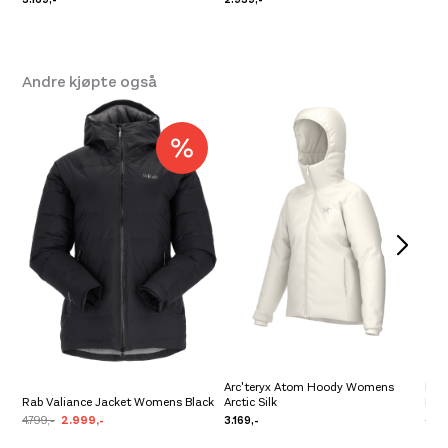
Andre kjøpte også
Arc'teryx Atom Hoody Womens
Fjä
Rab Valiance Jacket Womens Black
Arctic Silk
Bla
4.799,-
2.999,-
3.169,-
5.99