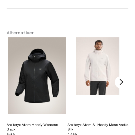
Leverandør
ArcTeryx
XXS
,
XS
,
S
,
M
,
L
,
XL
,
Størrelse
XXL
Alternativer
Arc'teryx Atom Hoody Womens
Arc'teryx Atom SL Hoody Mens Arctic
Arc
Black
Silk
Bla
3.169,-
2.939,-
2.93