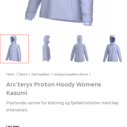
Arc'teryx Kragg SL Cotton LS Mens White Light
Arc'
799,-
699
Hjem
Dame
Damejakker
Isolasjonsjakker dame
Arc’teryx Proton Hoody Womens
Kasumi
Pustende varme for klatring og fjellaktiviteter med høy
intensitet.
Pustende og varm, Proton Hettejakke er valget for
Les mer