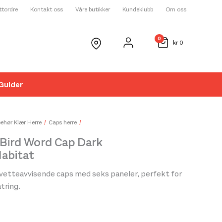
ettordre
Kontakt oss
Våre butikker
Kundeklubb
Om oss
0
kr
0
Guider
☓
behør Klær Herre
Caps herre
 Bird Word Cap Dark
abitat
svetteavvisende caps med seks paneler, perfekt for
tring.
er designet for både små og store eventyr. Det