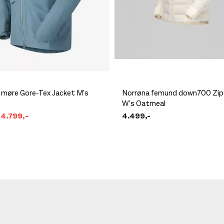
 møre Gore-Tex Jacket M's
Norrøna femund down700 Zi
W's Oatmeal
4.799,-
4.499,-