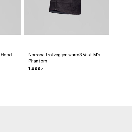
p Hood
Norrøna trollveggen warm3 Vest M's
Norrøna
Phantom
Hood W'
1.899,-
1.999,-