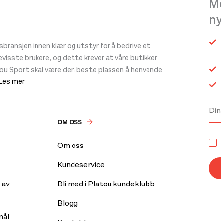
Me
n
ransjen innen klær og utstyr for å bedrive et
 bevisste brukere, og dette krever at våre butikker
tou Sport skal være den beste plassen å henvende
 Les mer
OM OSS
Om oss
Kundeservice
 av
Bli med i Platou kundeklubb
Blogg
mål