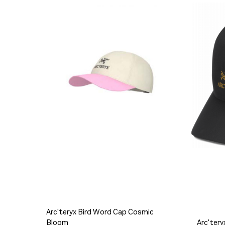
Platou Madla
Exped Drybag Versa Bright 5L Lime
Se butikkinformasjon
190,-
Platou Ålesund
Se butikkinformasjon
Størrelse: S-M
S-M
Få
Størrelse: L/XL
L - XL
Platou Molde
Se butikkinformasjon
Arc'teryx Bird Word Cap Cosmic
Bloom
Arc'tery