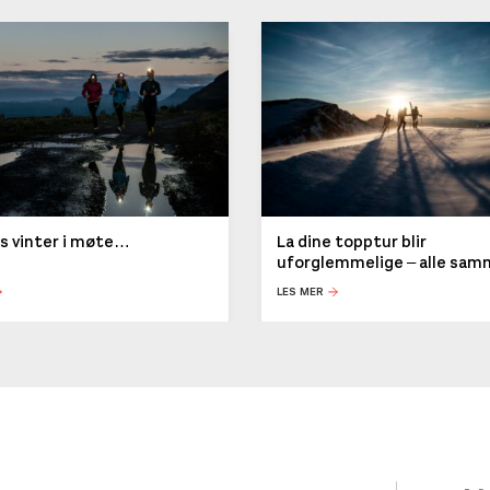
ys vinter i møte…
La dine topptur blir
uforglemmelige – alle sa
LES MER