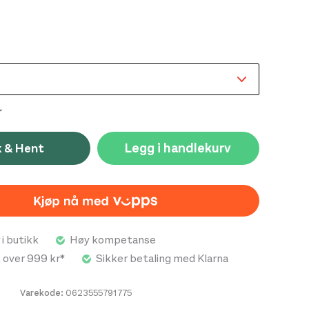
tchmaterialet og det hurtigtørkende pannebåndet
t ideelt valg på varme dager og turer med høyt tempo
r
Legg i handlekurv
k & Hent
 i butikk
Høy kompetanse
t over 999 kr*
Sikker betaling med Klarna
Varekode:
0623555791775