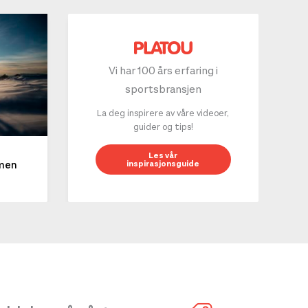
Vi har 100 års erfaring i
sportsbransjen
La deg inspirere av våre videoer,
guider og tips!
10 g
Les vår
inspirasjonsguide
mmen
LES 