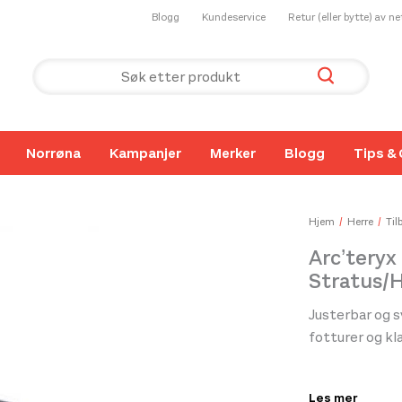
Blogg
Kundeservice
Retur (eller bytte) av n
Norrøna
Kampanjer
Merker
Blogg
Tips & 
Hjem
Herre
Til
Arc’teryx
Stratus/H
Justerbar og 
fotturer og kla
Bird Word Cap 
Les mer