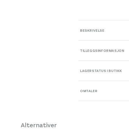
BESKRIVELSE
TILLEGGSINFORMASJON
Farge
LAGERSTATUS I BUTIKK
Leverandør
OMTALER
Platou Bergen
Størrelse
Se butikkinformasjon
Platou Fjøsanger
Alternativer
Se butikkinformasjon