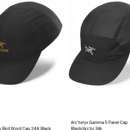
 igjen på lager
Få igjen på lager
Arc'teryx Gamma 5 Panel Cap
x Bird Word Cap 24K Black
Black/Arctic Silk