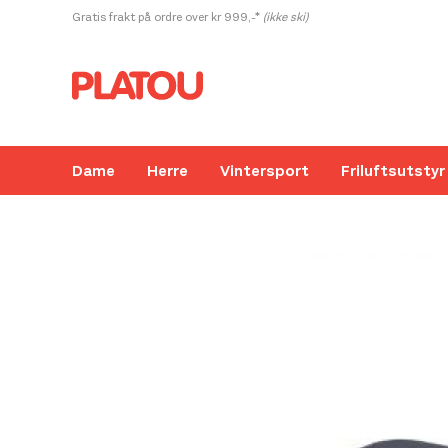
Hopp
Gratis frakt på ordre over kr 999,-*
(ikke ski)
rett
til
innholdet
Dame
Herre
Vintersport
Friluftsutstyr
Kanskje liker du også...