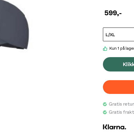
pustende stre
gjør den til e
599
,-
Kun 1 på lage
Klik
Gratis retur
Gratis frak