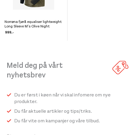
Norrøna fjørå equaliser lightweight
Dette
Long Sleeve M’s Olive Night
produktet
999
,-
har
flere
varianter.
Meld deg på vårt
Alternativene
kan
nyhetsbrev
velges
på
Du er først i køen når vi skal infomere om nye
produktsiden
produkter.
Du får aktuelle artikler og tips/triks.
Du får vite om kampanjer og våre tilbud.