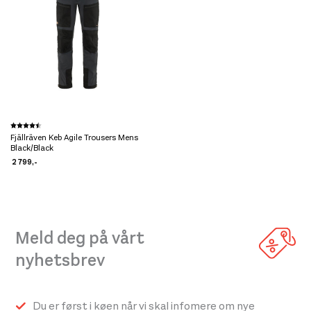
Dette
Karakter:
4.5 av 5 mulige
Fjällräven Keb Agile Trousers Mens
produktet
Black/Black
har
2 799
,-
flere
varianter.
Alternativene
Meld deg på vårt
kan
velges
nyhetsbrev
på
produktsiden
Du er først i køen når vi skal infomere om nye