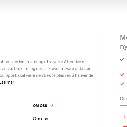
Me
n
ransjen innen klær og utstyr for å bedrive et
 bevisste brukere, og dette krever at våre butikker
tou Sport skal være den beste plassen å henvende
 Les mer
OM OSS
Om oss