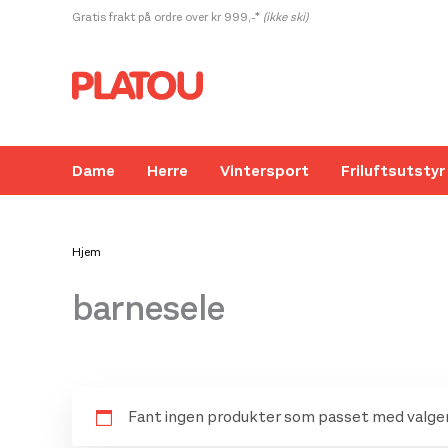
Hopp
Gratis frakt på ordre over kr 999,-*
(ikke ski)
rett
til
innholdet
Dame
Herre
Vintersport
Friluftsutstyr
Hjem
barnesele
Fant ingen produkter som passet med valgen