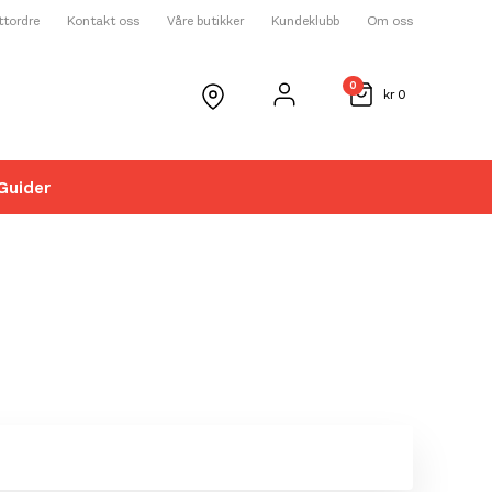
ettordre
Kontakt oss
Våre butikker
Kundeklubb
Om oss
0
kr
0
Guider