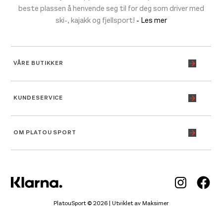
beste plassen å henvende seg til for deg som driver med
ski-, kajakk og fjellsport!
- Les mer
VÅRE BUTIKKER
KUNDESERVICE
OM PLATOU SPORT
Inst
Fa
PlatouSport © 2026 | Utviklet av
Maksimer