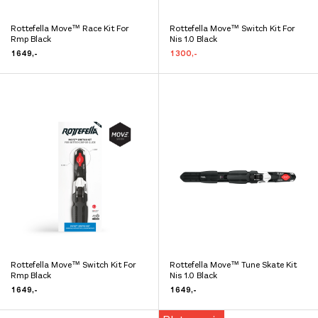
Rottefella Move™ Race Kit For
Rottefella Move™ Switch Kit For
Dette
Dette
Rmp Black
Nis 1.0 Black
produktet
produktet
1 649
,-
1 300
,-
har
har
flere
flere
varianter.
varianter.
Alternativene
Alternativene
kan
kan
velges
velges
på
på
produktsiden
produktsiden
Rottefella Move™ Switch Kit For
Rottefella Move™ Tune Skate Kit
Dette
Dette
Rmp Black
Nis 1.0 Black
produktet
produktet
1 649
,-
1 649
,-
har
har