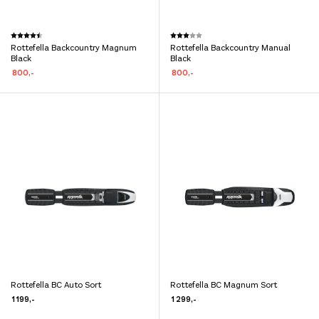
Dette
Dette
Karakter:
4.8 av 5 mulige
Karakter:
3.0 av 5 mulige
Rottefella Backcountry Magnum
Rottefella Backcountry Manual
produktet
produktet
Black
Black
har
har
800
,-
800
,-
flere
flere
varianter.
varianter.
Alternativene
Alternativene
kan
kan
velges
velges
på
på
produktsiden
produktsiden
Rottefella BC Auto Sort
Rottefella BC Magnum Sort
Dette
Dette
1 199
,-
1 299
,-
produktet
produktet