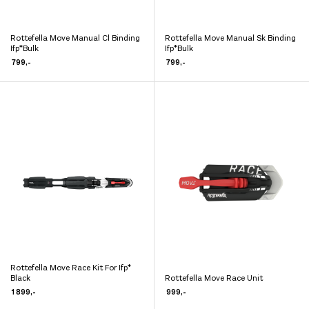
Rottefella Move Manual Cl Binding
Rottefella Move Manual Sk Binding
Dette
Dette
Ifp*Bulk
Ifp*Bulk
produktet
produktet
799
,-
799
,-
har
har
flere
flere
varianter.
varianter.
Alternativene
Alternativene
kan
kan
velges
velges
på
på
produktsiden
produktsiden
Rottefella Move Race Kit For Ifp*
Dette
Black
Rottefella Move Race Unit
Dette
produktet
1 899
,-
999
,-
produktet
har