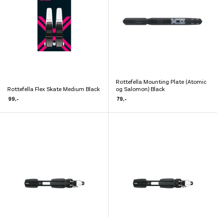
kan
kan
velges
velges
på
på
produktsiden
produktsiden
Rottefella Mounting Plate (Atomic
Dette
Rottefella Flex Skate Medium Black
og Salomon) Black
Dette
produktet
99
,-
79
,-
produktet
har
har
flere
flere
varianter.
varianter.
Alternativene
Alternativene
kan
kan
velges
velges
på
på
produktsiden
produktsiden