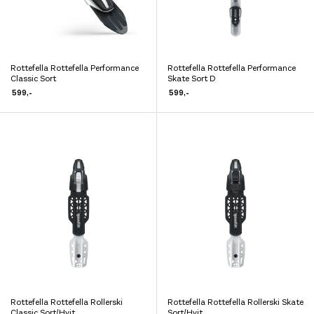
produktsiden
produktsiden
Rottefella Rottefella Performance
Rottefella Rottefella Performance
Dette
Dette
Classic Sort
Skate Sort D
produktet
produktet
599
,-
599
,-
har
har
flere
flere
varianter.
varianter.
Alternativene
Alternativene
kan
kan
velges
velges
på
på
produktsiden
produktsiden
Rottefella Rottefella Rollerski
Rottefella Rottefella Rollerski Skate
Dette
Dette
Classic Sort/Hvit
Sort/Hvit