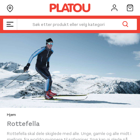
Hopp
rett
til
innholdet
Hjem
Rottefella
Rottefella skal dele skiglede med alle. Unge, gamle og alle midt i
mellom, fra worldcupvinnere til sofagriser. Snø kan gi glede på