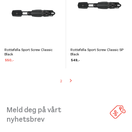
velges
velges
på
på
produktsiden
produktsiden
Rottefella Sport Screw Classic
Rottefella Sport Screw Classic SP
Dette
Dette
Black
Black
produktet
produktet
550
,-
549
,-
har
har
flere
flere
2
varianter.
varianter.
Alternativene
Alternativene
kan
kan
velges
velges
Meld deg på vårt
på
på
nyhetsbrev
produktsiden
produktsiden