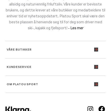
allsidig og naturvennlig friluftsliv. Våre kunder er bevisste
brukere, og dette krever at våre butikker og medarbeidere til
enhver tid er nyhetsoppdatert. Platou Sport skal være den
beste plassen å henvende seg til for deg som driver med
ski-, kajakk og fjellsport!
- Les mer
VÅRE BUTIKKER
KUNDESERVICE
OM PLATOU SPORT
Inst
Fa