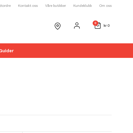
ettordre
Kontakt oss
Våre butikker
Kundeklubb
Om oss
0
kr
0
Guider
☓