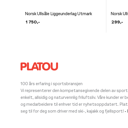
Dette
Dette
Norsk Ullsåle Liggeunderlag Utmark
Norsk Ul
produktet
produkt
1 750
,-
299
,-
har
har
flere
flere
varianter.
varianter
Alternativene
Alternat
kan
kan
velges
velges
på
på
produktsiden
produkt
100 års erfaring i sportsbransjen
Vi representerer den kompetansegivende delen av sportsb
enkelt, allsidig og naturvennlig friluftsliv. Våre kunder er
og medarbeidere til enhver tid er nyhetsoppdatert. Pla
seg til for deg som driver med ski-, kajakk og fjellsport!
-