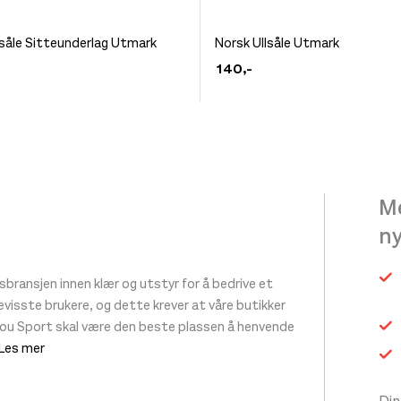
Dette
lsåle Sitteunderlag Utmark
Norsk Ullsåle Utmark
et
produktet
140
,-
har
flere
.
varianter.
ivene
Alternativene
kan
Me
velges
n
på
siden
produktsiden
ransjen innen klær og utstyr for å bedrive et
 bevisste brukere, og dette krever at våre butikker
tou Sport skal være den beste plassen å henvende
 Les mer