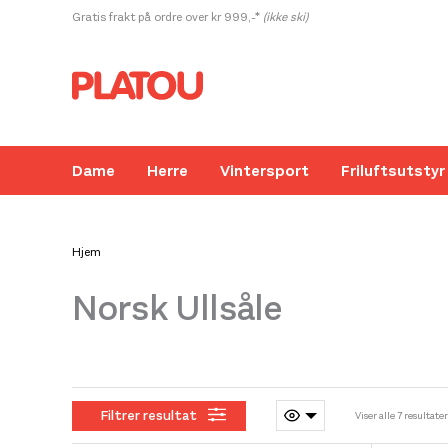
Hopp
Gratis frakt på ordre over kr 999,-*
(ikke ski)
rett
til
innholdet
Dame
Herre
Vintersport
Friluftsutstyr
Hjem
Norsk Ullsåle
Kanskje liker du også...
Filtrer resultat
Viser alle 7 resultater