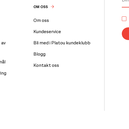
OM OSS
Om oss
Kundeservice
 av
Bli med i Platou kundeklubb
Blogg
mål
Kontakt oss
ing