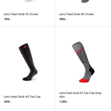
Lenz Heat Sock 10 Unisex
Lenz Heat Sock 30 Unisex
Dette
Dette
799
,-
899
,-
produktet
produktet
har
har
flere
flere
varianter.
varianter.
Alternativene
Alternativene
kan
kan
velges
velges
på
på
produktsiden
produktsiden
Lenz heat sock 5.1 Toe Cap Gray
Dette
Lenz Heat Sock 40 Toe Cap
slim
Dette
produktet
999
,-
1 299
,-
produktet
har