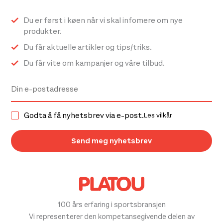
velges
på
Du er først i køen når vi skal infomere om nye
produktsiden
produkter.
Du får aktuelle artikler og tips/triks.
Du får vite om kampanjer og våre tilbud.
Godta å få nyhetsbrev via e-post.
Les vilkår
100 års erfaring i sportsbransjen
Vi representerer den kompetansegivende delen av