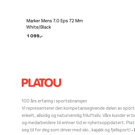
Dette
Marker Mens 7.0 Eps 72 Mm
White/Black
produktet
1 099
,-
har
flere
varianter.
Alternativene
kan
velges
på
produktsiden
100 års erfaring i sportsbransjen
Vi representerer den kompetansegivende delen av sportsb
enkelt, allsidig og naturvennlig friluftsliv. Våre kunder er
og medarbeidere til enhver tid er nyhetsoppdatert. Pla
seg til for deg som driver med ski-, kajakk og fjellsport!
-