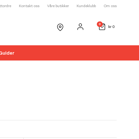
ettordre
Kontakt oss
Våre butikker
Kundeklubb
Om oss
0
kr
0
Guider
☓