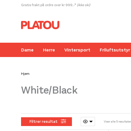
Hopp
Gratis frakt på ordre over kr 999,-*
(ikke ski)
rett
til
innholdet
Dame
Herre
Vintersport
Friluftsutstyr
Hjem
White/Black
Kanskje liker du også...
Filtrer resultat
Viser alle 5 resultate