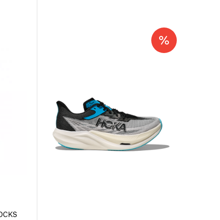
a
Pre Après Logo
Hoka Mach 6 Mens
ini Hip
Striped Long
Downpour/Thunder
t Violet
Sleeve Grey/Grey
Cloud
999,-
1.999,-
999,-
SOCKS