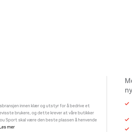
Me
n
ransjen innen klær og utstyr for å bedrive et
 bevisste brukere, og dette krever at våre butikker
tou Sport skal være den beste plassen å henvende
 Les mer