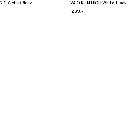
2.0 White/Black
V4.0 RUN HIGH White/Black
et
produktet
269
,-
har
flere
.
varianter.
ivene
Alternativene
kan
velges
på
siden
produktsiden