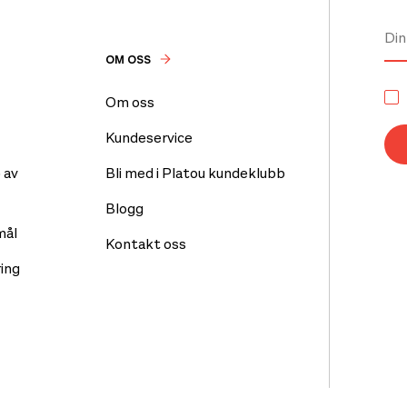
OM OSS
Om oss
Kundeservice
 av
Bli med i Platou kundeklubb
Blogg
mål
Kontakt oss
ing