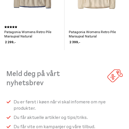
Dette
Karakter:
5.0 av 5 mulige
Patagonia Womens Retro Pile
Patagonia Womens Retro Pile
produktet
Dette
Marsupial Natural
Marsupial Natural
har
produktet
2 299
,-
2 399
,-
flere
har
varianter.
flere
Alternativene
varianter.
Meld deg på vårt
kan
Alternativene
velges
kan
nyhetsbrev
på
velges
produktsiden
på
Du er først i køen når vi skal infomere om nye
produktsiden
produkter.
Du får aktuelle artikler og tips/triks.
Du får vite om kampanjer og våre tilbud.