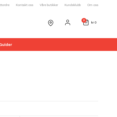
ettordre
Kontakt oss
Våre butikker
Kundeklubb
Om oss
0
kr
0
Guider
☓