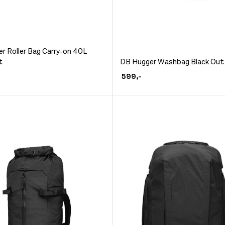
r:
4.0 av 5 mulige
et
r Roller Bag Carry-on 40L
Dette
t
DB Hugger Washbag Black Out
produktet
599
,-
har
.
flere
ivene
varianter.
Alternativene
kan
velges
siden
på
produktsiden