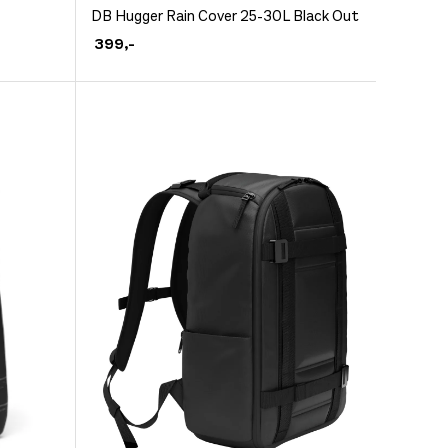
Dette
DB Hugger Rain Cover 25-30L Black Out
produktet
399
,-
har
flere
varianter.
Alternativene
kan
velges
på
produktsiden