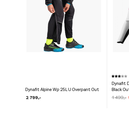
Dette
Karakte
produkt
Dynafit
Dette
Dynafit Alpine Wp 25L U Overpant Out
Black Ou
har
produktet
2 799
,-
1 499
,-
flere
har
varianter
v
flere
Alternat
k
varianter.
kan
Alternativene