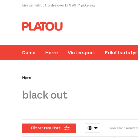
Hopp
Gratis frakt på ordre over kr 999,-*
(ikke ski)
rett
til
innholdet
Dame
Herre
Vintersport
Friluftsutstyr
Hjem
black out
Kanskje liker du også...
Filtrer resultat
Viser alle 15 resultat