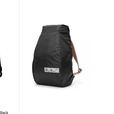
a
Pre Après Logo
Hoka Mach 6 Mens
ini Hip
Striped Long
Downpour/Thunder
t Violet
Sleeve Grey/Grey
Cloud
999,-
1.999,-
999,-
Black