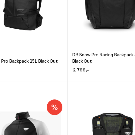
Dette
DB Snow Pro Racing Backpack
Pro Backpack 25L Black Out
Black Out
produktet
et
2 799
,-
har
flere
varianter.
.
Alternativene
ivene
kan
velges
på
produktsiden
siden