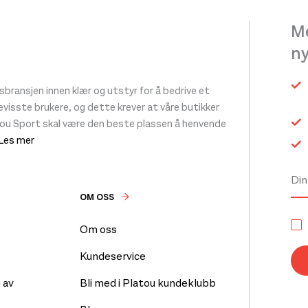
kan
Me
velges
siden
n
på
produktsiden
ransjen innen klær og utstyr for å bedrive et
 bevisste brukere, og dette krever at våre butikker
tou Sport skal være den beste plassen å henvende
 Les mer
OM OSS
Om oss
Kundeservice
 av
Bli med i Platou kundeklubb