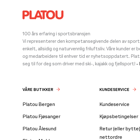
velges
kan
på
velges
produkt
på
produktsiden
100 års erfaring i sportsbransjen
Vi representerer den kompetansegivende delen av sportsb
enkelt, allsidig og naturvennlig friluftsliv. Våre kunder er
og medarbeidere til enhver tid er nyhetsoppdatert. Pla
seg til for deg som driver med ski-, kajakk og fjellsport!
-
VÅRE BUTIKKER
KUNDESERVICE
Platou Bergen
Kundeservice
Platou Fjøsanger
Kjøpsbetingelser
Platou Ålesund
Retur (eller bytte)
nettordre