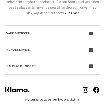
enhver tid er nyhetsoppdatert. Platou Sport skal være den
beste plassen å henvende seg til for deg som driver med
ski-, kajakk og fjellsport!
- Les mer
VÅRE BUTIKKER
KUNDESERVICE
OM PLATOU SPORT
Inst
Fa
PlatouSport © 2026 | Utviklet av
Maksimer