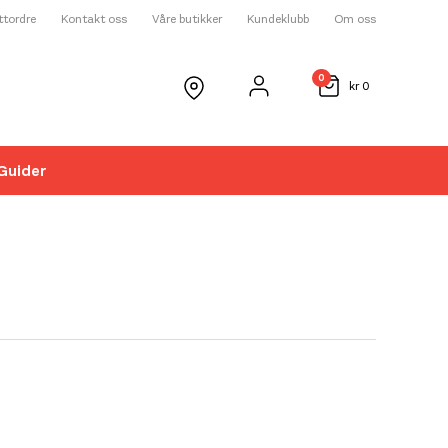
ettordre
Kontakt oss
Våre butikker
Kundeklubb
Om oss
0
kr
0
Guider