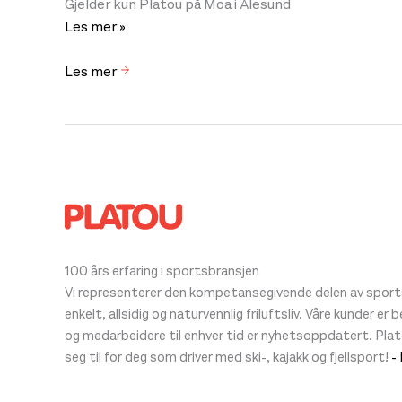
Gjelder kun Platou på Moa i Ålesund
Partisalg!
Les mer »
Hoka
til
Les mer
30-
50
%
rabatt!
100 års erfaring i sportsbransjen
Vi representerer den kompetansegivende delen av sportsb
enkelt, allsidig og naturvennlig friluftsliv. Våre kunder er
og medarbeidere til enhver tid er nyhetsoppdatert. Pla
seg til for deg som driver med ski-, kajakk og fjellsport!
-