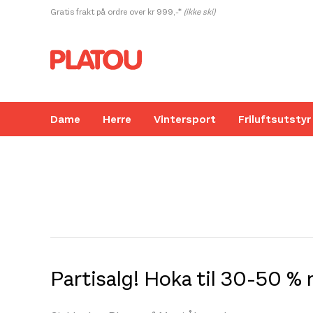
Hopp
Gratis frakt på ordre over kr 999,-*
(ikke ski)
rett
til
innholdet
Dame
Herre
Vintersport
Friluftsutstyr
Partisalg! Hoka til 30-50 % 