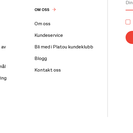
OM OSS
Om oss
Kundeservice
 av
Bli med i Platou kundeklubb
Blogg
mål
Kontakt oss
ing