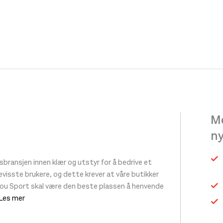
Me
n
ransjen innen klær og utstyr for å bedrive et
 bevisste brukere, og dette krever at våre butikker
tou Sport skal være den beste plassen å henvende
 Les mer