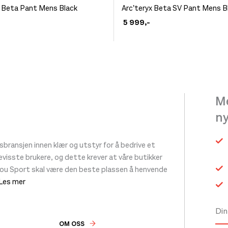
produktet
x Beta Pant Mens Black
Arc’teryx Beta SV Pant Mens B
et
har
5 999
,-
flere
varianter.
.
Alternativene
ivene
kan
velges
Me
på
n
produktsiden
siden
ransjen innen klær og utstyr for å bedrive et
 bevisste brukere, og dette krever at våre butikker
tou Sport skal være den beste plassen å henvende
 Les mer
OM OSS