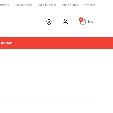
ettordre
Kontakt oss
Våre butikker
Kundeklubb
Om oss
0
kr
0
Guider
☓