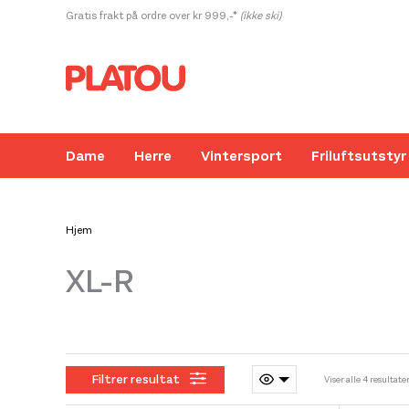
Hopp
Gratis frakt på ordre over kr 999,-*
(ikke ski)
rett
til
innholdet
Dame
Herre
Vintersport
Friluftsutstyr
Hjem
XL-R
Kanskje liker du også...
Filtrer resultat
Viser alle 4 resultate