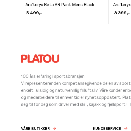
Dette
Dette
Arc’teryx Beta AR Pant Mens Black
Arc’tery
produktet
produkt
5 499
,-
3 399
,-
har
har
flere
flere
varianter.
varianter
Alternativene
Alternat
kan
kan
velges
velges
på
på
produktsiden
produkt
100 års erfaring i sportsbransjen
Vi representerer den kompetansegivende delen av sportsb
enkelt, allsidig og naturvennlig friluftsliv. Våre kunder er
og medarbeidere til enhver tid er nyhetsoppdatert. Pla
seg til for deg som driver med ski-, kajakk og fjellsport!
-
VÅRE BUTIKKER
KUNDESERVICE