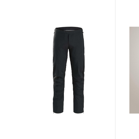
Li&Fjell
DB Hugger
Ryfylkeheiane
Washbag Black
Kanvas Caps -
Pre Après
Out
Karamell/Grønn
Tee Beig
599,-
699,-
899,-