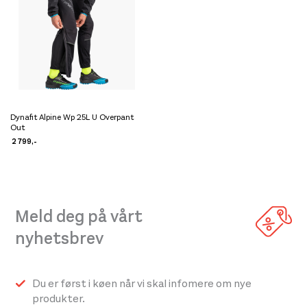
Dynafit Alpine Wp 25L U Overpant
Dette
Out
produktet
2 799
,-
har
flere
varianter.
Meld deg på vårt
Alternativene
kan
nyhetsbrev
velges
på
Du er først i køen når vi skal infomere om nye
produktsiden
produkter.