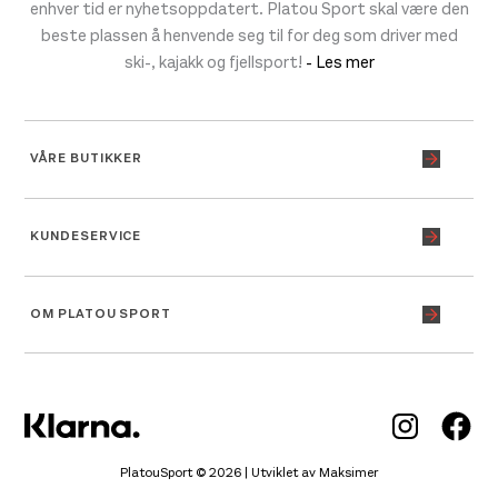
enhver tid er nyhetsoppdatert. Platou Sport skal være den
beste plassen å henvende seg til for deg som driver med
ski-, kajakk og fjellsport!
- Les mer
VÅRE BUTIKKER
KUNDESERVICE
OM PLATOU SPORT
Inst
Fa
PlatouSport © 2026 | Utviklet av
Maksimer