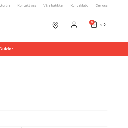
ettordre
Kontakt oss
Våre butikker
Kundeklubb
Om oss
0
kr
0
Guider
☓