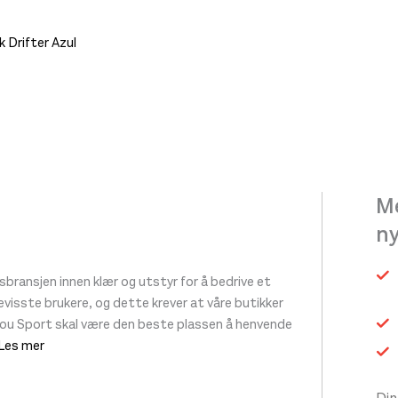
 Drifter Azul
et
.
ivene
Me
n
siden
ransjen innen klær og utstyr for å bedrive et
 bevisste brukere, og dette krever at våre butikker
tou Sport skal være den beste plassen å henvende
 Les mer