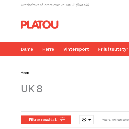
Hopp
Gratis frakt på ordre over kr 999,-*
(ikke ski)
rett
til
innholdet
Dame
Herre
Vintersport
Friluftsutstyr
Hjem
UK 8
Kanskje liker du også...
Filtrer resultat
Viser alle 6 resultater