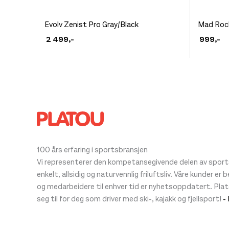
Dette
Dette
Evolv Zenist Pro Gray/Black
Mad Rock
produktet
produkt
2 499
,-
999
,-
har
har
flere
flere
varianter.
varianter
Alternativene
Alternat
kan
kan
velges
velges
på
på
produktsiden
produkt
100 års erfaring i sportsbransjen
Vi representerer den kompetansegivende delen av sportsb
enkelt, allsidig og naturvennlig friluftsliv. Våre kunder er
og medarbeidere til enhver tid er nyhetsoppdatert. Pla
seg til for deg som driver med ski-, kajakk og fjellsport!
-