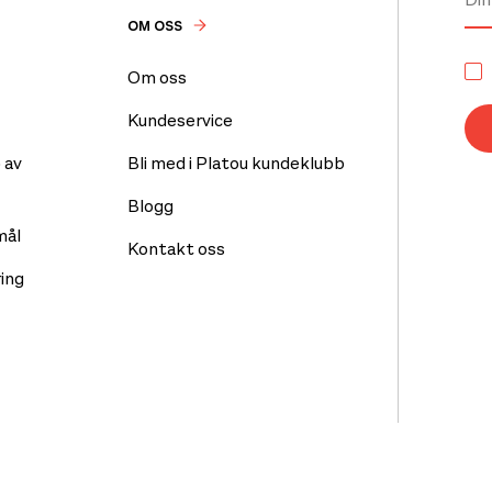
OM OSS
Om oss
Kundeservice
 av
Bli med i Platou kundeklubb
Blogg
mål
Kontakt oss
ing