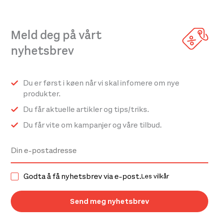
kr 1
kr 799,-.
flere
299,-.
varianter.
Meld deg på vårt
Alternativene
kan
nyhetsbrev
velges
på
Du er først i køen når vi skal infomere om nye
produktsiden
produkter.
Du får aktuelle artikler og tips/triks.
Du får vite om kampanjer og våre tilbud.
Godta å få nyhetsbrev via e-post.
Les vilkår