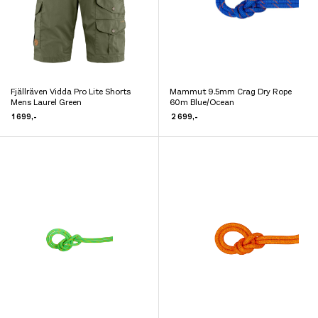
produktsiden
på
produktsiden
Fjällräven Vidda Pro Lite Shorts
Mammut 9.5mm Crag Dry Rope
Dette
Dette
Mens Laurel Green
60m Blue/Ocean
produktet
produktet
1 699
,-
2 699
,-
har
har
flere
flere
varianter.
varianter.
Alternativene
Alternativene
kan
kan
velges
velges
på
på
produktsiden
produktsiden