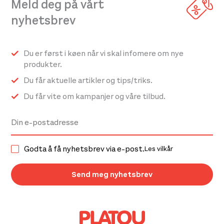
Meld deg på vårt
Alternativene
kan
nyhetsbrev
velges
på
Du er først i køen når vi skal infomere om nye
produktsiden
produkter.
Du får aktuelle artikler og tips/triks.
Du får vite om kampanjer og våre tilbud.
Godta å få nyhetsbrev via e-post.
Les vilkår