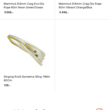
Mammut 9.5mm Crag Eco Dry
Mammut 9.8mm Crag Dry Rope
Dette
Dette
Rope 60m Neon Green/Ocean
60m Vibrant Orange/Boa
produktet
produktet
3 599
,-
3 499
,-
har
har
flere
flere
varianter.
varianter.
Alternativene
Alternativene
kan
kan
velges
velges
på
på
produktsiden
produktsiden
Singing Rock Dyneema Sling 11Mm
Dette
60Cm
produktet
129
,-
har
flere
varianter.