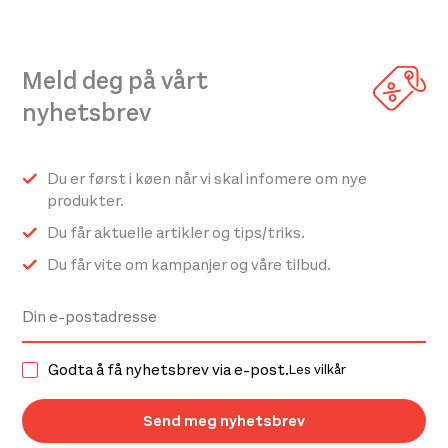
varianter.
Alternativene
Meld deg på vårt
kan
velges
nyhetsbrev
på
produktsiden
Du er først i køen når vi skal infomere om nye
produkter.
Du får aktuelle artikler og tips/triks.
Du får vite om kampanjer og våre tilbud.
Godta å få nyhetsbrev via e-post.
Les vilkår