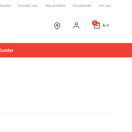
ettordre
Kontakt oss
Våre butikker
Kundeklubb
Om oss
0
kr
0
Guider
☓