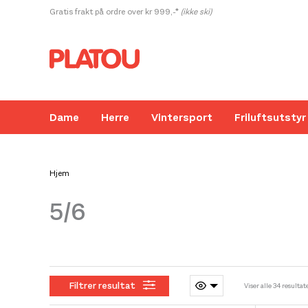
Hopp
Gratis frakt på ordre over kr 999,-*
(ikke ski)
rett
til
innholdet
Dame
Herre
Vintersport
Friluftsutstyr
Hjem
5/6
Kanskje liker du også...
Filtrer resultat
Viser alle 34 resultat