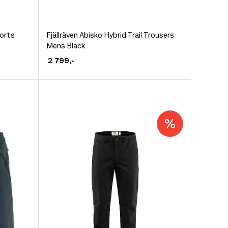
Dette
horts
Fjällräven Abisko Hybrid Trail Trousers
Mens Black
produktet
2 799
,-
har
flere
varianter.
Alternativene
kan
velges
på
produktsiden