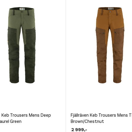
velges
på
siden
produktsiden
r:
4.9 av 5 mulige
et
Dette
en Keb Trousers Mens Deep
Fjällräven Keb Trousers Mens 
aurel Green
Brown/Chestnut
produktet
2 999
,-
har