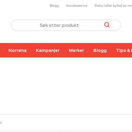
Blogg
Kundeservice
Retur (eller bytte) av n
Norrøna
Kampanjer
Merker
Blogg
Tips & 
er