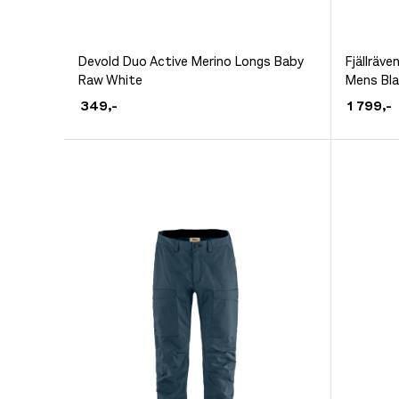
Dette
Dette
Devold Duo Active Merino Longs Baby
Fjällräve
Raw White
Mens Bla
produktet
produkt
349
,-
1 799
,-
har
har
flere
flere
varianter.
varianter
Alternativene
Alternat
kan
kan
velges
velges
på
på
produktsiden
produkt