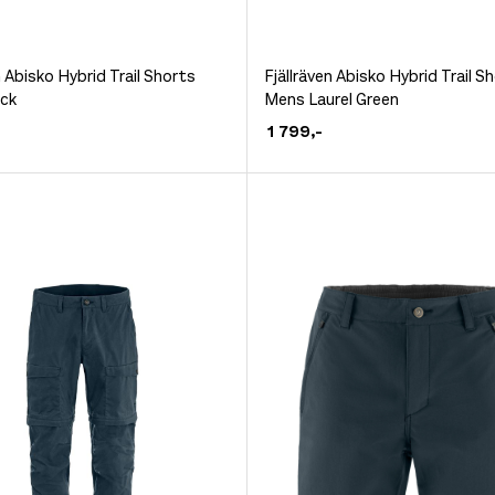
Dette
n Abisko Hybrid Trail Shorts
Fjällräven Abisko Hybrid Trail S
ck
Mens Laurel Green
et
produktet
1 799
,-
har
flere
.
varianter.
ivene
Alternativene
kan
velges
på
siden
produktsiden