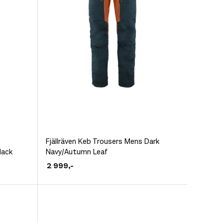
Dette
Fjällräven Keb Trousers Mens Dark
lack
Navy/Autumn Leaf
produktet
2 999
,-
har
flere
varianter.
Alternativene
kan