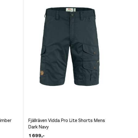
velges
på
produktsiden
Dette
Timber
Fjällräven Vidda Pro Lite Shorts Mens
Dark Navy
produktet
1 699
,-
har