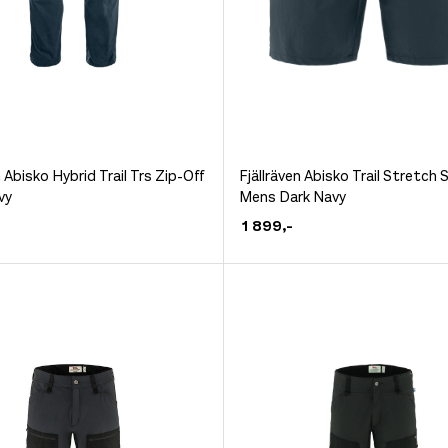
Dette
n Abisko Hybrid Trail Trs Zip-Off
Fjällräven Abisko Trail Stretch 
vy
Mens Dark Navy
et
produktet
1 899
,-
har
flere
.
varianter.
ivene
Alternativene
kan
velges
på
siden
produktsiden