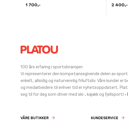
produktet
produkt
1 700
,-
2 400
,-
har
har
flere
flere
varianter.
varianter
Alternativene
Alternat
kan
kan
velges
velges
på
på
produktsiden
produkt
100 års erfaring i sportsbransjen
Vi representerer den kompetansegivende delen av sportsb
enkelt, allsidig og naturvennlig friluftsliv. Våre kunder er
og medarbeidere til enhver tid er nyhetsoppdatert. Pla
seg til for deg som driver med ski-, kajakk og fjellsport!
-
VÅRE BUTIKKER
KUNDESERVICE