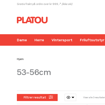
Hopp
Gratis frakt på ordre over kr 999,-*
(ikke ski)
rett
til
innholdet
Dame
Herre
Vintersport
Friluftsutstyr
Hjem
53-56cm
Kanskje liker du også...
Filtrer resultat
Viser alle 3 resultater