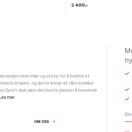
et
produktet
2 400
,-
har
flere
.
varianter.
ivene
Alternativene
kan
Me
velges
n
på
siden
produktsiden
ransjen innen klær og utstyr for å bedrive et
 bevisste brukere, og dette krever at våre butikker
tou Sport skal være den beste plassen å henvende
 Les mer
OM OSS