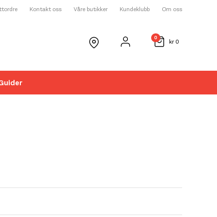
ettordre
Kontakt oss
Våre butikker
Kundeklubb
Om oss
0
kr
0
Guider
☓