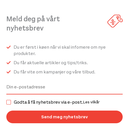
varianter.
varianter.
Alternativene
Alternativene
Meld deg på vårt
kan
kan
velges
velges
nyhetsbrev
på
på
produktsiden
produktsiden
Du er først i køen når vi skal infomere om nye
produkter.
Du får aktuelle artikler og tips/triks.
Du får vite om kampanjer og våre tilbud.
Godta å få nyhetsbrev via e-post.
Les vilkår