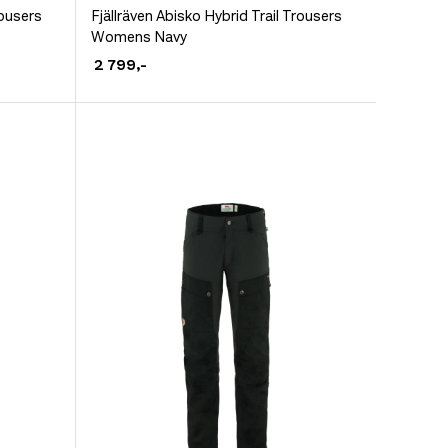
produktet
rousers
Fjällräven Abisko Hybrid Trail Trousers
Womens Navy
har
2 799
,-
flere
varianter.
Alternativene
kan
velges
på
produktsiden