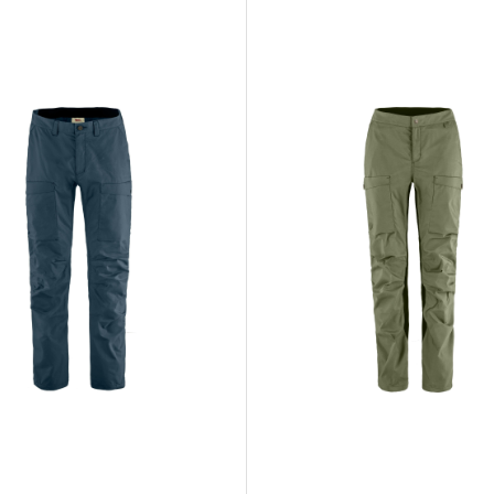
r Rain
Pre Après Logo
Hoka Mac
-30L
Pre Après Native
Striped Long
Downpour
t
Tee Beige/White
Sleeve Grey/Grey
Cloud
899,-
999,-
1.999,-
9
r:
5.0 av 5 mulige