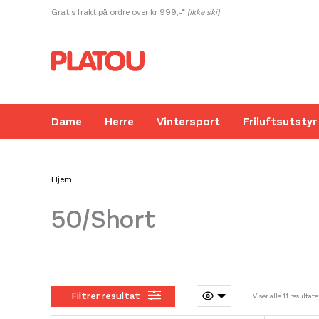
Hopp
Gratis frakt på ordre over kr 999,-*
(ikke ski)
rett
til
innholdet
Dame
Herre
Vintersport
Friluftsutstyr
Hjem
50/Short
Kanskje liker du også...
Filtrer resultat
Viser alle 11 resultate