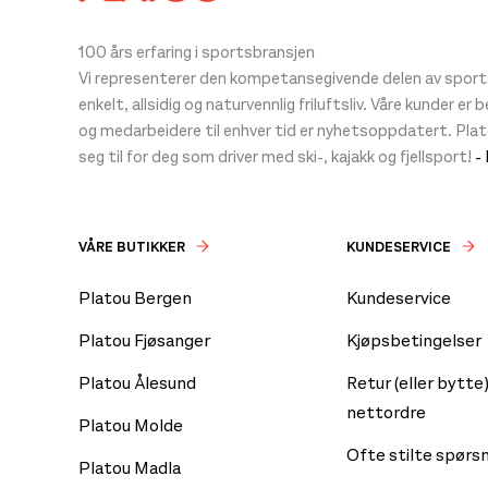
produktsiden
100 års erfaring i sportsbransjen
Vi representerer den kompetansegivende delen av sportsb
enkelt, allsidig og naturvennlig friluftsliv. Våre kunder er
og medarbeidere til enhver tid er nyhetsoppdatert. Pla
seg til for deg som driver med ski-, kajakk og fjellsport!
-
VÅRE BUTIKKER
KUNDESERVICE
Platou Bergen
Kundeservice
Platou Fjøsanger
Kjøpsbetingelser
Platou Ålesund
Retur (eller bytte)
nettordre
Platou Molde
Ofte stilte spørs
Platou Madla