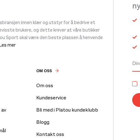
n
ransjen innen klær og utstyr for å bedrive et
 bevisste brukere, og dette krever at våre butikker
tou Sport skal være den beste plassen å henvende
 Les mer
OM OSS
Om oss
Kundeservice
 av
Bli med i Platou kundeklubb
Blogg
mål
Kontakt oss