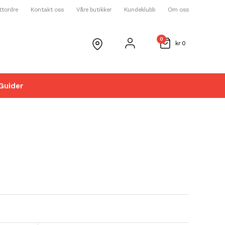
ettordre
Kontakt oss
Våre butikker
Kundeklubb
Om oss
0
kr
0
Guider
☓