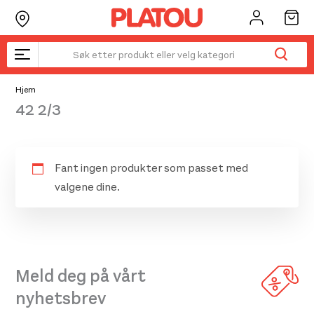
Hopp
rett
til
innholdet
Hjem
42 2/3
Fant ingen produkter som passet med
valgene dine.
Meld deg på vårt
nyhetsbrev