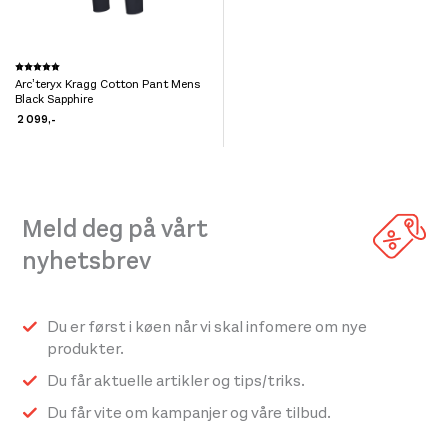
Dette
Karakter:
5.0 av 5 mulige
Arc’teryx Kragg Cotton Pant Mens
produktet
Black Sapphire
har
2 099
,-
flere
varianter.
Alternativene
Meld deg på vårt
kan
velges
nyhetsbrev
på
produktsiden
Du er først i køen når vi skal infomere om nye
produkter.
Du får aktuelle artikler og tips/triks.
Du får vite om kampanjer og våre tilbud.