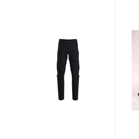
DB Hugger
DB Hugger Rain
Washbag Black
Cover 25-30L
Pre Après
Out
Black Out
Tee Beig
599,-
399,-
899,-