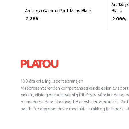
Dette
Arc’tery
Dette
Arc’teryx Gamma Pant Mens Black
Black
produkt
produktet
2 399
,-
2 099
,-
har
har
flere
flere
varianter
varianter.
Alternat
Alternativene
kan
kan
velges
velges
på
på
produkt
produktsiden
100 års erfaring i sportsbransjen
Vi representerer den kompetansegivende delen av sportsb
enkelt, allsidig og naturvennlig friluftsliv. Våre kunder er
og medarbeidere til enhver tid er nyhetsoppdatert. Pla
seg til for deg som driver med ski-, kajakk og fjellsport!
-