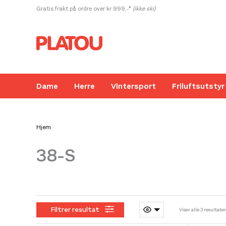
Hopp
Gratis frakt på ordre over kr 999,-*
(ikke ski)
rett
til
innholdet
Dame
Herre
Vintersport
Friluftsutstyr
Hjem
38-S
Kanskje liker du også...
Filtrer resultat
Viser alle 3 resultater