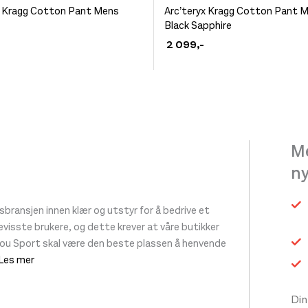
produktet
x Kragg Cotton Pant Mens
Arc’teryx Kragg Cotton Pant 
Black Sapphire
et
har
2 099
,-
flere
varianter.
.
Alternativene
ivene
kan
velges
på
Me
produktsiden
n
siden
ransjen innen klær og utstyr for å bedrive et
 bevisste brukere, og dette krever at våre butikker
tou Sport skal være den beste plassen å henvende
 Les mer