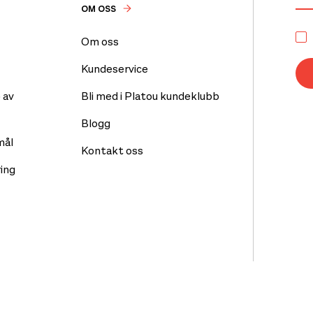
OM OSS
Om oss
Kundeservice
 av
Bli med i Platou kundeklubb
Blogg
mål
Kontakt oss
ing