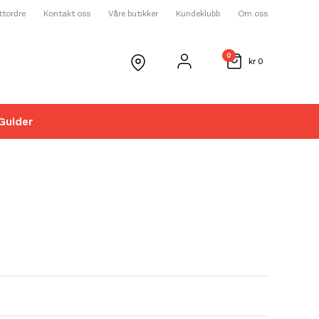
ettordre
Kontakt oss
Våre butikker
Kundeklubb
Om oss
0
kr
0
Guider
☓