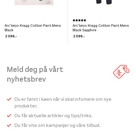
Dette
Karakter:
5.0 av 5 mulige
Arc’teryx Kragg Cotton Pant Mens
Arc’teryx Kragg Cotton Pant Mens
Dette
produktet
Black
Black Sapphire
produktet
har
2 099
,-
2 099
,-
har
flere
flere
varianter.
varianter.
Alternativene
Meld deg på vårt
Alternativene
kan
kan
velges
nyhetsbrev
velges
på
på
produktsiden
Du er først i køen når vi skal infomere om nye
produktsiden
produkter.
Du får aktuelle artikler og tips/triks.
Du får vite om kampanjer og våre tilbud.