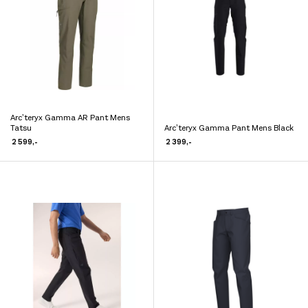
599,-
699,-
399,-
899,-
899,-
Arc’teryx Gamma AR Pant Mens
Dette
Tatsu
Arc’teryx Gamma Pant Mens Black
Dette
produktet
2 599
,-
2 399
,-
produktet
har
har
flere
flere
varianter.
varianter.
Alternativene
Alternativene
kan
kan
velges
velges
på
på
produktsiden
produktsiden