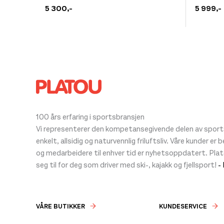
produktet
produkt
5 300
,-
5 999
,-
har
har
flere
flere
varianter.
varianter
Alternativene
Alternat
kan
kan
velges
velges
på
på
produktsiden
produkt
100 års erfaring i sportsbransjen
Vi representerer den kompetansegivende delen av sportsb
enkelt, allsidig og naturvennlig friluftsliv. Våre kunder er
og medarbeidere til enhver tid er nyhetsoppdatert. Pla
seg til for deg som driver med ski-, kajakk og fjellsport!
-
VÅRE BUTIKKER
KUNDESERVICE