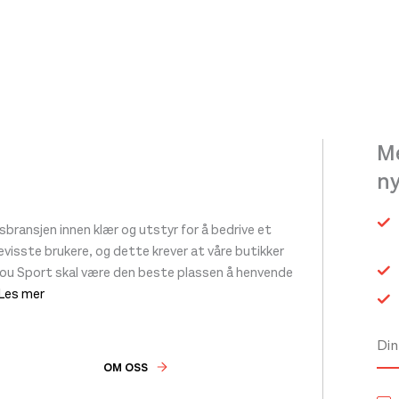
et
.
ivene
Me
n
siden
ransjen innen klær og utstyr for å bedrive et
 bevisste brukere, og dette krever at våre butikker
tou Sport skal være den beste plassen å henvende
 Les mer
OM OSS