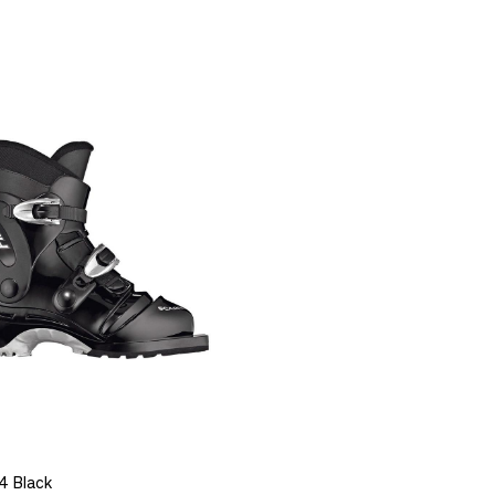
Pre Après Logo
Pre Après Logo
Hoka Mac
 Native
Striped Long
Striped Long
Downpour
e/White
Sleeve Blue/Blue
Sleeve Grey/Grey
Cloud
999,-
999,-
1.999,-
9
4 Black