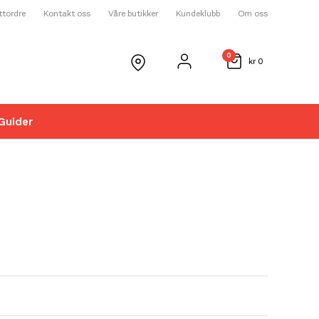
ettordre
Kontakt oss
Våre butikker
Kundeklubb
Om oss
0
kr
0
Guider
☓