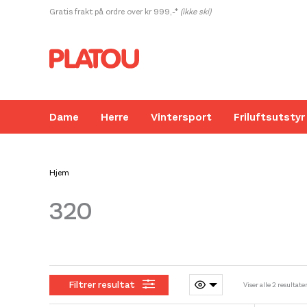
Hopp
Gratis frakt på ordre over kr 999,-*
(ikke ski)
rett
til
innholdet
Dame
Herre
Vintersport
Friluftsutstyr
Hjem
320
Kanskje liker du også...
Filtrer resultat
Viser alle 2 resultate