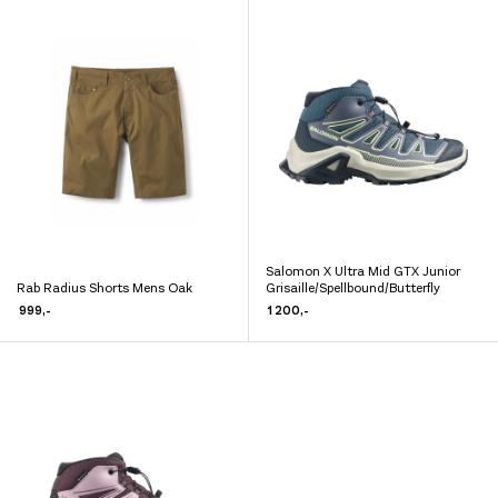
flere
flere
varianter.
varianter.
Alternativene
Alternativene
kan
kan
velges
velges
på
på
produktsiden
produktsiden
Salomon X Ultra Mid GTX Junior
Dette
Rab Radius Shorts Mens Oak
Grisaille/Spellbound/Butterfly
Dette
produktet
999
,-
1 200
,-
produktet
har
har
flere
flere
varianter.
varianter.
Alternativene
Alternativene
kan
kan
velges