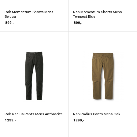
Rab Momentum Shorts Mens
Rab Momentum Shorts Mens
Dette
Dette
Beluga
Tempest Blue
produktet
produktet
899
,-
899
,-
har
har
flere
flere
varianter.
varianter.
Alternativene
Alternativene
kan
kan
velges
velges
på
på
produktsiden
produktsiden
Rab Radius Pants Mens Anthracite
Rab Radius Pants Mens Oak
Dette
Dette
1 299
,-
1 299
,-
produktet
produktet
har
har