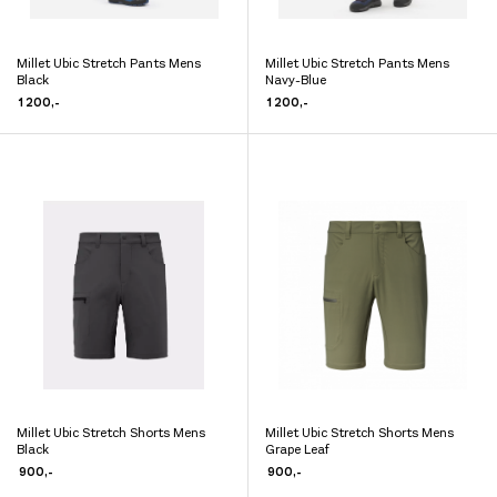
Millet Ubic Stretch Pants Mens
Millet Ubic Stretch Pants Mens
Dette
Dette
Black
Navy-Blue
produktet
produktet
1 200
,-
1 200
,-
har
har
flere
flere
varianter.
varianter.
Alternativene
Alternativene
kan
kan
velges
velges
på
på
produktsiden
produktsiden
Millet Ubic Stretch Shorts Mens
Millet Ubic Stretch Shorts Mens
Dette
Dette
Black
Grape Leaf
produktet
produktet
900
,-
900
,-