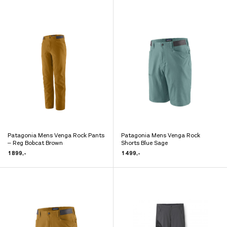
flere
flere
varianter.
varianter.
Alternativene
Alternativene
kan
kan
velges
velges
på
på
produktsiden
produktsiden
Patagonia Mens Venga Rock Pants
Patagonia Mens Venga Rock
Dette
Dette
– Reg Bobcat Brown
Shorts Blue Sage
produktet
produktet
1 899
,-
1 499
,-
har
har
flere
flere
varianter.
varianter.
Alternativene
Alternativene
kan
kan