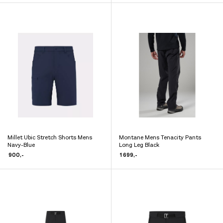
har
har
flere
flere
varianter.
varianter.
Alternativene
Alternativene
kan
kan
velges
velges
på
på
produktsiden
produktsiden
Millet Ubic Stretch Shorts Mens
Montane Mens Tenacity Pants
Dette
Dette
Navy-Blue
Long Leg Black
produktet
produktet
900
,-
1 699
,-
har
har
flere
flere
varianter.
varianter.
Alternativene
Alternativene
kan
kan