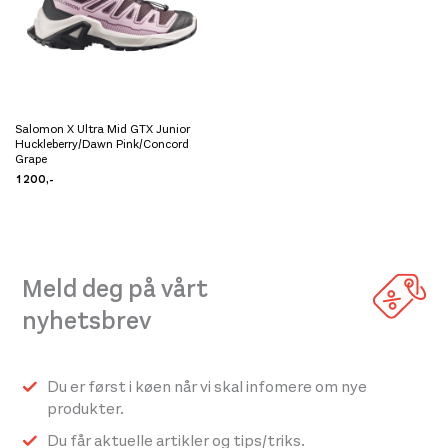
velges
på
på
produktsiden
produktsiden
Salomon X Ultra Mid GTX Junior
Dette
Huckleberry/Dawn Pink/Concord
produktet
Grape
1 200
,-
har
flere
varianter.
Alternativene
Meld deg på vårt
kan
nyhetsbrev
velges
på
produktsiden
Du er først i køen når vi skal infomere om nye
produkter.
Du får aktuelle artikler og tips/triks.