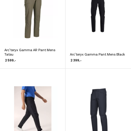
Arc’teryx Gamma AR Pant Mens
Dette
Tatsu
Arc’teryx Gamma Pant Mens Black
Dette
produktet
2 599
,-
2 399
,-
produktet
har
har
flere
flere
varianter.
varianter.
Alternativene
Alternativene
kan
kan
velges
velges
på
på
produktsiden
produktsiden