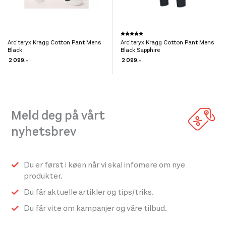
Dette
Karakter:
5.0 av 5 mulige
Arc’teryx Kragg Cotton Pant Mens
Arc’teryx Kragg Cotton Pant Mens
Dette
produktet
Black
Black Sapphire
produktet
har
2 099
,-
2 099
,-
har
flere
flere
varianter.
varianter.
Alternativene
Meld deg på vårt
Alternativene
kan
kan
velges
nyhetsbrev
velges
på
på
produktsiden
Du er først i køen når vi skal infomere om nye
produktsiden
produkter.
Du får aktuelle artikler og tips/triks.
Du får vite om kampanjer og våre tilbud.