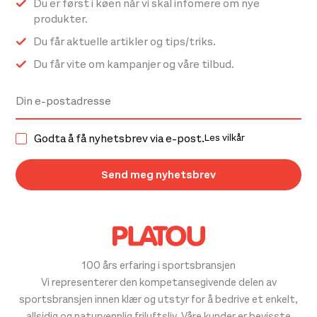
Du er først i køen når vi skal infomere om nye
produktsiden
produktsiden
produkter.
Du får aktuelle artikler og tips/triks.
Du får vite om kampanjer og våre tilbud.
Godta å få nyhetsbrev via e-post.
Les vilkår
100 års erfaring i sportsbransjen
Vi representerer den kompetansegivende delen av
sportsbransjen innen klær og utstyr for å bedrive et enkelt,
allsidig og naturvennlig friluftsliv. Våre kunder er bevisste