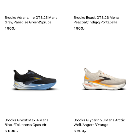
Brooks Adrenaline GTS 25 Mens
Brooks Beast GTS 26 Mens
Dette
Dette
Grey/Paradise Green/Spruce
Peacoat/Indigo/Portabella
produktet
produktet
1 900
,-
1 900
,-
har
har
flere
flere
varianter.
varianter.
Alternativene
Alternativene
kan
kan
velges
velges
på
på
produktsiden
produktsiden
Brooks Ghost Max 4 Mens
Brooks Glycerin 23 Mens Arctic
Dette
Dette
Black/Folkstone/Open Air
Wolf/Angora/Orange
produktet
produktet
2 000
,-
2 200
,-