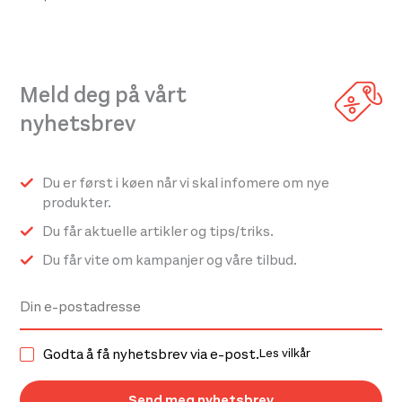
har
flere
varianter.
Meld deg på vårt
Alternativene
kan
nyhetsbrev
velges
på
Du er først i køen når vi skal infomere om nye
produktsiden
produkter.
Du får aktuelle artikler og tips/triks.
Du får vite om kampanjer og våre tilbud.
Godta å få nyhetsbrev via e-post.
Les vilkår