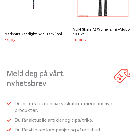
Völkl Shine 72 Womens m/ vMotion
Dette
Madshus Racelight Skin Black/Red
10 GW
Dette
produktet
1 100
,-
3 600
,-
produktet
har
har
flere
flere
varianter.
varianter.
Meld deg på vårt
Alternativene
Alternativene
kan
nyhetsbrev
kan
velges
velges
på
på
Du er først i køen når vi skal infomere om nye
produktsiden
produktsiden
produkter.
Du får aktuelle artikler og tips/triks.
Du får vite om kampanjer og våre tilbud.