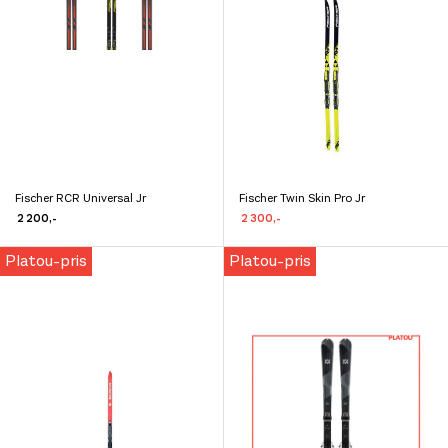
599,-
699,-
399,-
899,-
899,-
Fischer RCR Universal Jr
Fischer Twin Skin Pro Jr
2 200
,-
2 300
,-
Platou-pris
Platou-pris