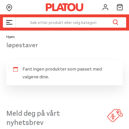
Hopp
rett
til
innholdet
Hjem
løpestaver
Fant ingen produkter som passet med
valgene dine.
Meld deg på vårt
nyhetsbrev