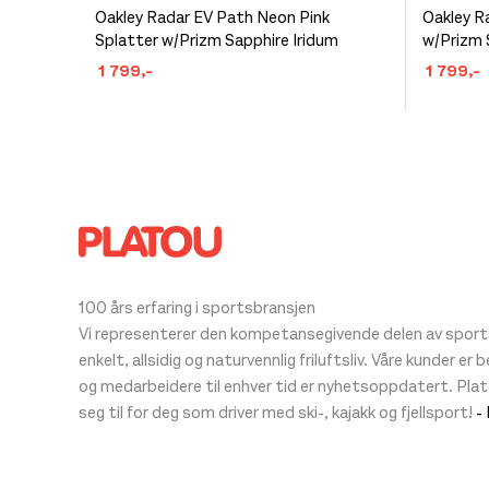
Dette
Dette
Oakley Radar EV Path Neon Pink
Oakley R
Splatter w/Prizm Sapphire Iridum
w/Prizm 
produktet
produkt
1 799
,-
1 799
,-
har
har
flere
flere
varianter.
varianter
Alternativene
Alternat
kan
kan
velges
velges
på
på
produktsiden
produkt
100 års erfaring i sportsbransjen
Vi representerer den kompetansegivende delen av sportsb
enkelt, allsidig og naturvennlig friluftsliv. Våre kunder er
og medarbeidere til enhver tid er nyhetsoppdatert. Pla
seg til for deg som driver med ski-, kajakk og fjellsport!
-