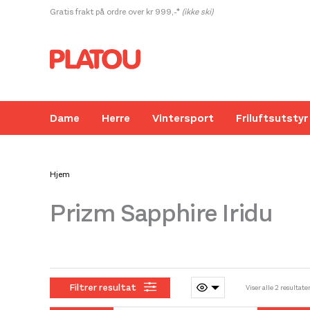
Hopp
Gratis frakt på ordre over kr 999,-*
(ikke ski)
rett
til
innholdet
Dame
Herre
Vintersport
Friluftsutstyr
Hjem
Prizm Sapphire Iridu
Kanskje liker du også...
Filtrer resultat
Viser alle 2 resultate