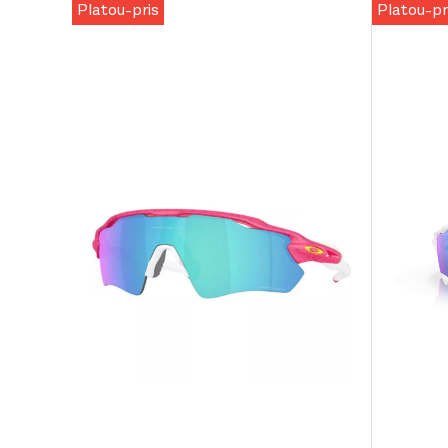
Platou-pris
Platou-pr
DB Hugger
DB Hugge
Washbag Black
Pre Après Native
Cover 25
Out
Tee Beige/White
Black Ou
599,-
899,-
399,-