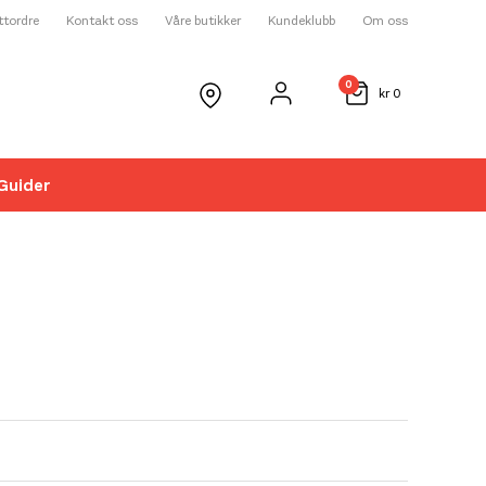
ettordre
Kontakt oss
Våre butikker
Kundeklubb
Om oss
0
kr
0
Guider
☓