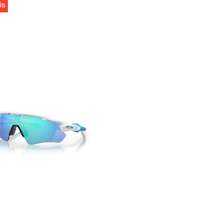
is
r Rain
Pre Après Logo
Pre Après Logo
Amundse
-30L
Striped Long
Striped Long
Concord 
t
Sleeve Blue/Blue
Sleeve Grey/Grey
Olive Ash
999,-
999,-
649,-