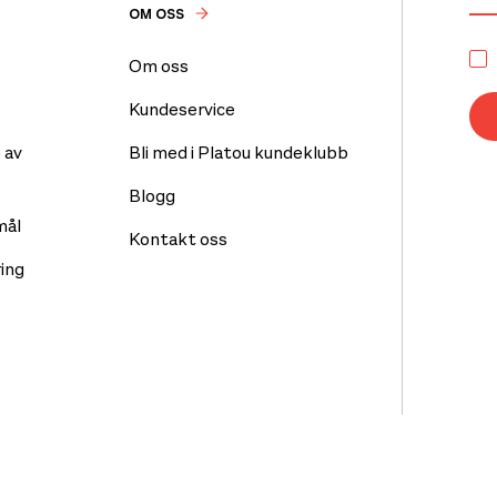
OM OSS
Om oss
Kundeservice
 av
Bli med i Platou kundeklubb
Blogg
mål
Kontakt oss
ing