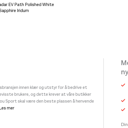
adar EV Path Polished White
Sapphire Iridum
et
.
ivene
Me
n
siden
ransjen innen klær og utstyr for å bedrive et
 bevisste brukere, og dette krever at våre butikker
tou Sport skal være den beste plassen å henvende
 Les mer