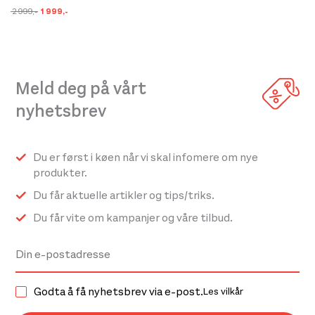
har
Opprinnelig
Nåværende
2 999
,-
1 999
,-
pris
pris
flere
var:
er:
kr 2
kr 1
varianter.
999,-.
999,-.
Alternativene
Meld deg på vårt
kan
velges
nyhetsbrev
på
produktsiden
Du er først i køen når vi skal infomere om nye
produkter.
Du får aktuelle artikler og tips/triks.
Du får vite om kampanjer og våre tilbud.
Godta å få nyhetsbrev via e-post.
Les vilkår