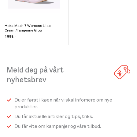
Hoka Mach 7 Womens Lilac
Dette
Cream/Tangerine Glow
produktet
1 999
,-
har
flere
varianter.
Meld deg på vårt
Alternativene
kan
nyhetsbrev
velges
på
Du er først i køen når vi skal infomere om nye
produktsiden
produkter.
Du får aktuelle artikler og tips/triks.
Du får vite om kampanjer og våre tilbud.